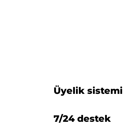
Üyelik sistemi
7/24 destek