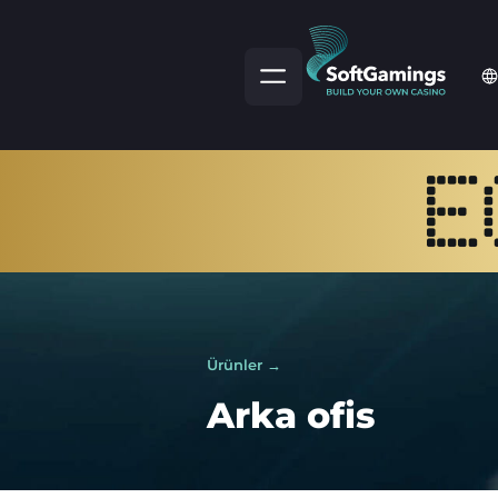
Ürünler
→
Arka ofis