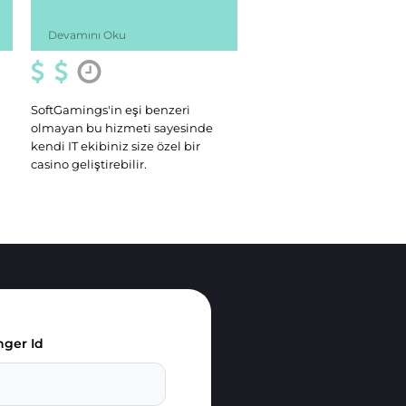
Devamını Oku
SoftGamings'in eşi benzeri
olmayan bu hizmeti sayesinde
kendi IT ekibiniz size özel bir
casino geliştirebilir.
ger Id