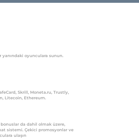
ir yanındaki oyunculara sunun.
feCard, Skrill, Moneta.ru, Trustly,
n, Litecoin, Ethereum.
 bonuslar da dahil olmak üzere,
kat sistemi. Çekici promosyonlar ve
culara ulaşın