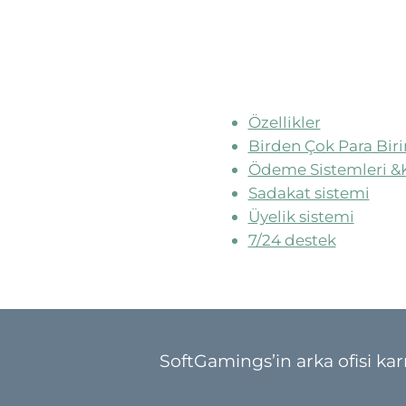
Özellikler
Birden Çok Para Biri
Ödeme Sistemleri &K
Sadakat sistemi
Üyelik sistemi
7/24 destek
SoftGamings’in arka ofisi karm