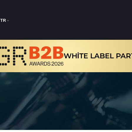
TR
WHITE LABEL PA