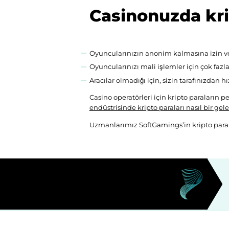
Casinonuzda kri
Oyuncularınızın anonim kalmasına izin ve
Oyuncularınızı mali işlemler için çok fa
Aracılar olmadığı için, sizin tarafınızdan hı
Casino operatörleri için kripto paraların 
endüstrisinde kripto paraları nasıl bir gel
Uzmanlarımız SoftGamings’in kripto para ç