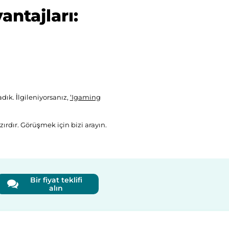
ntajları:
dık. İlgileniyorsanız,
‘Igaming
rdır. Görüşmek için bizi arayın.
Bir fiyat teklifi
alın