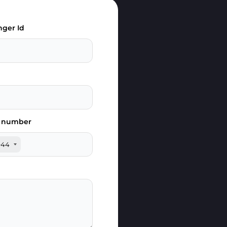
ger Id
 number
+44