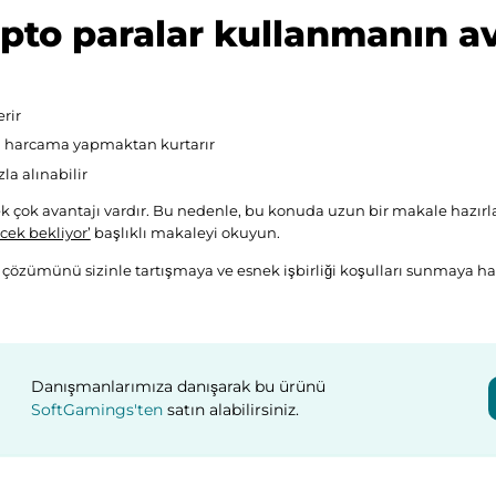
pto paralar kullanmanın ava
rir
zla harcama yapmaktan kurtarır
zla alınabilir
pek çok avantajı vardır. Bu nedenle, bu konuda uzun bir makale hazırla
ecek bekliyor’
başlıklı makaleyi okuyun.
özümünü sizinle tartışmaya ve esnek işbirliği koşulları sunmaya hazı
Danışmanlarımıza danışarak bu ürünü
SoftGamings'ten
satın alabilirsiniz.