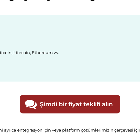
itcoin, Litecoin, Ethereum vs.
Şimdi bir fiyat teklifi alın
i ayrıca entegrasyon için veya
platform çözümlerimizin
çerçevesi içi