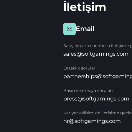
İletişim
Email
Satış departmanımızla iletişime 
sales@softgamings.com
Ortaklık soruları
partnerships@softgamin
Basın ve medya soruları
press@softgamings.com
Kariyer ekibimizle iletişime geçin
hr@softgamings.com