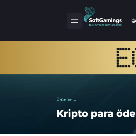
Ürünler
→
Kripto para ö