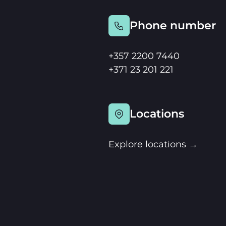
Phone number
+357 2200 7440
+371 23 201 221
Locations
Explore locations →