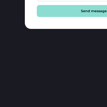
Send message