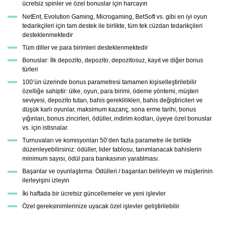
ücretsiz spinler ve özel bonuslar için harcayın
NetEnt, Evolution Gaming, Microgaming, BetSoft vs. gibi en iyi oyun
tedarikçileri için tam destek ile birlikte, tüm tek cüzdan tedarikçileri
desteklenmektedir
Tüm diller ve para birimleri desteklenmektedir
Bonuslar: İlk depozito, depozito, depozitosuz, kayıt ve diğer bonus
türleri
100’ün üzerinde bonus parametresi tamamen kişiselleştirilebilir
özelliğe sahiptir: ülke, oyun, para birimi, ödeme yöntemi, müşteri
seviyesi, depozito tutarı, bahis gereklilikleri, bahis değiştiricileri ve
düşük karlı oyunlar, maksimum kazanç, sona erme tarihi, bonus
yığınları, bonus zincirleri, ödüller, indirim kodları, üyeye özel bonuslar
vs. için istisnalar.
Turnuvaları ve komisyonları 50’den fazla parametre ile birlikte
düzenleyebilirsiniz: ödüller, lider tablosu, tanımlanacak bahislerin
minimum sayısı, ödül para bankasının yaratılması.
Başarılar ve oyunlaştırma: Ödülleri / başarıları belirleyin ve müşterinin
ilerleyişini izleyin
İki haftada bir ücretsiz güncellemeler ve yeni işlevler
Özel gereksinimlerinize uyacak özel işlevler geliştirilebilir