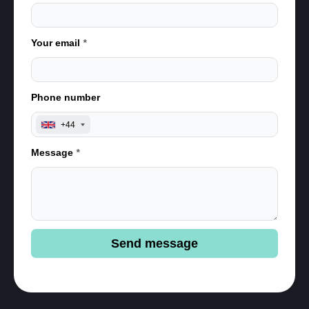
Your email
*
Phone number
+44
Message
*
Send message