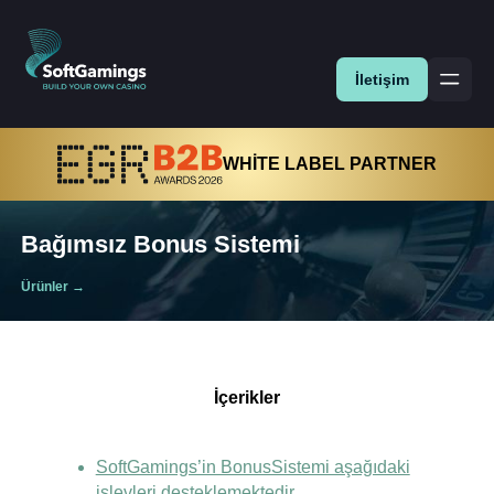
İletişim
WHITE LABEL PARTNER
Bağımsız Bonus Sistemi
Ürünler
→
İçerikler
SoftGamings’in BonusSistemi aşağıdaki
işlevleri desteklemektedir