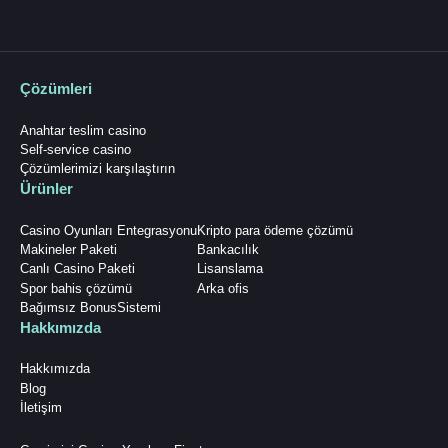
Çözümleri
Anahtar teslim casino
Self-service casino
Çözümlerimizi karşılaştırın
Ürünler
Casino Oyunları Entegrasyonu
Kripto para ödeme çözümü
Makineler Paketi
Bankacılık
Canlı Casino Paketi
Lisanslama
Spor bahis çözümü
Arka ofis
Bağımsız BonusSistemi
Hakkımızda
Hakkımızda
Blog
İletişim