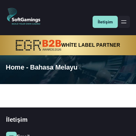
İletişim
WHITE LABEL PARTNER
Home - Bahasa Melayu
İletişim