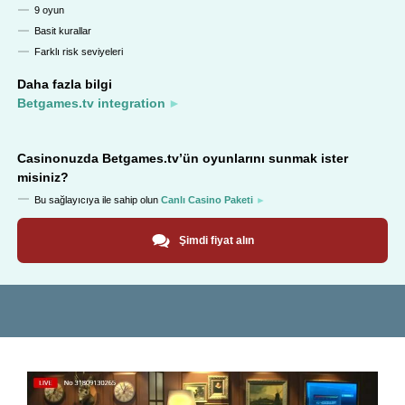
9 oyun
Basit kurallar
Farklı risk seviyeleri
Daha fazla bilgi
Betgames.tv integration
Casinonuzda
Betgames.tv
’ün oyunlarını sunmak ister
misiniz?
Bu sağlayıcıya ile sahip olun
Canlı Casino Paketi
Şimdi fiyat alın