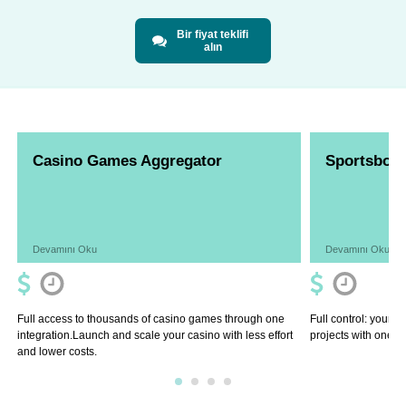
Bir fiyat teklifi
alın
Casino Games Aggregator
Sportsbook
Devamını Oku
Devamını Oku
Full access to thousands of casino games through one
Full control: your 
integration.Launch and scale your casino with less effort
projects with one so
and lower costs.