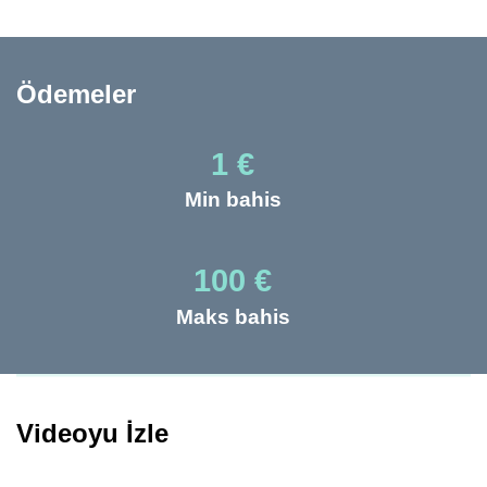
Ödemeler
1 €
Min bahis
100 €
Maks bahis
Videoyu İzle