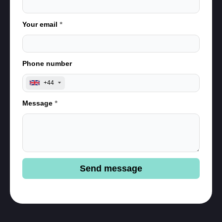
Your email
*
Phone number
+44
Message
*
Send message