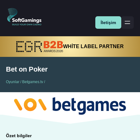
İletişim
WHITE LABEL PARTNER
Bet on Poker
Oyunlar
/
Betgames.tv
/
Özet bilgiler