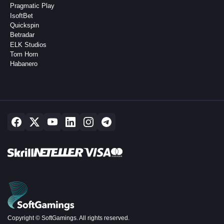
Pragmatic Play
IsoftBet
Quickspin
Betradar
ELK Studios
Tom Horn
Habanero
Copyright © SoftGamings. All rights reserved.