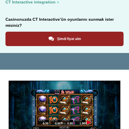
CT Interactive integration
Casinonuzda
CT Interactive
’ün oyunlarını sunmak ister
misiniz?
Şimdi fiyat alın