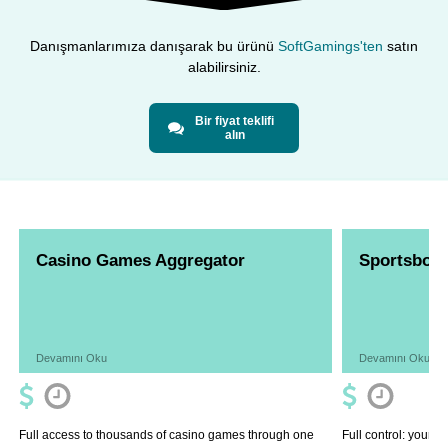
Danışmanlarımıza danışarak bu ürünü
SoftGamings'ten
satın
alabilirsiniz.
Bir fiyat teklifi
alın
Casino Games Aggregator
Sportsbook
Devamını Oku
Devamını Oku
Full access to thousands of casino games through one
Full control: your 