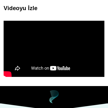
Videoyu İzle