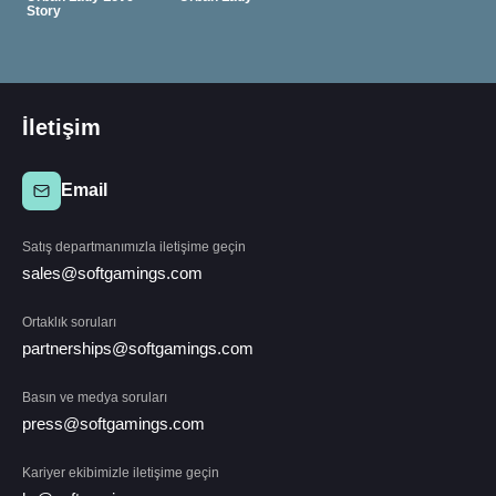
Story
İletişim
Email
Satış departmanımızla iletişime geçin
sales@softgamings.com
Ortaklık soruları
partnerships@softgamings.com
Basın ve medya soruları
press@softgamings.com
Kariyer ekibimizle iletişime geçin