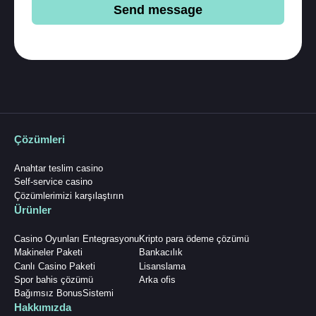
Send message
Çözümleri
Anahtar teslim casino
Self-service casino
Çözümlerimizi karşılaştırın
Ürünler
Casino Oyunları Entegrasyonu
Kripto para ödeme çözümü
Makineler Paketi
Bankacılık
Canlı Casino Paketi
Lisanslama
Spor bahis çözümü
Arka ofis
Bağımsız BonusSistemi
Hakkımızda