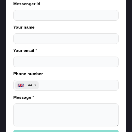
Messenger Id
Your name
Your email
*
Phone number
+44
Message
*