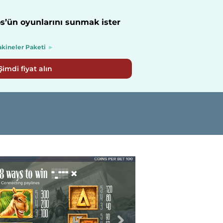
os
’ün oyunlarını sunmak ister
kineler Paketi
Şimdi fiyat alın