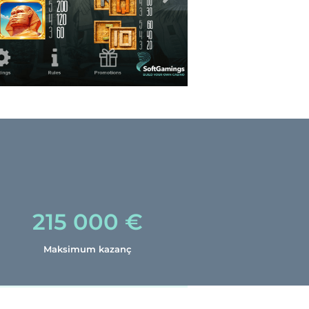
215 000 €
Maksimum kazanç