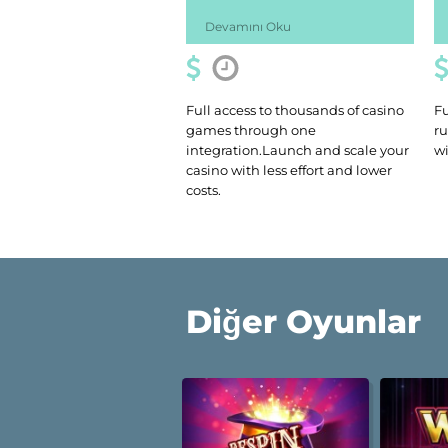
Devamını Oku
Full access to thousands of casino
Fu
games through one
ru
integration.Launch and scale your
wi
casino with less effort and lower
costs.
Diğer Oyunlar