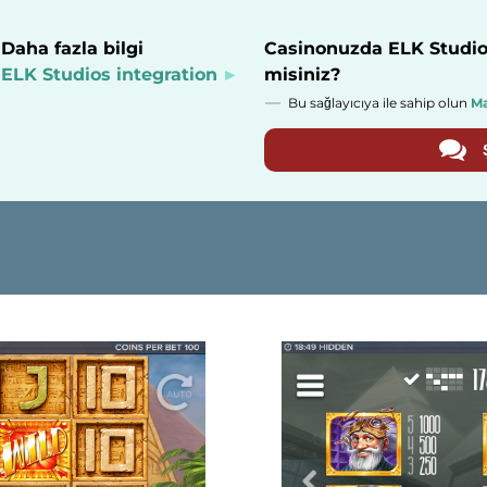
Daha fazla bilgi
Casinonuzda
ELK Studi
ELK Studios integration
misiniz?
Bu sağlayıcıya ile sahip olun
Ma