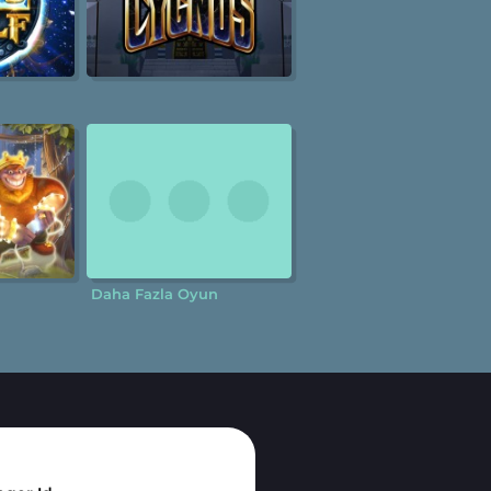
Daha Fazla Oyun