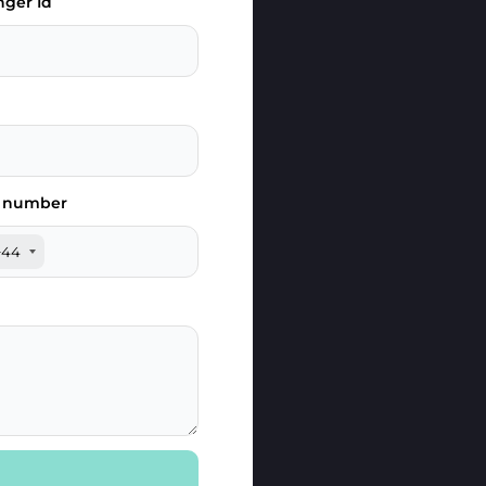
ger Id
 number
+44