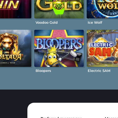
Voodoo Gold
Ice Wolf
Bloopers
Electric SAM