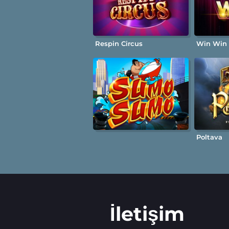
Respin Circus
Win Win
Poltava
İletişim