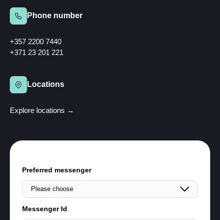
Phone number
+357 2200 7440
+371 23 201 221
Locations
Explore locations →
Preferred messenger
Messenger Id