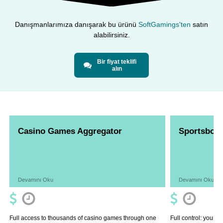
Danışmanlarımıza danışarak bu ürünü
SoftGamings'ten
satın
alabilirsiniz.
Bir fiyat teklifi
alın
Casino Games Aggregator
Sportsbook
Devamını Oku
Devamını Oku
Full access to thousands of casino games through one
Full control: your 