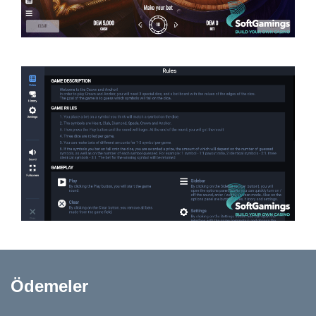
Ödemeler