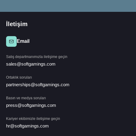
İletişim
Email
Satış departmanımızla iletişime geçin
sales@softgamings.com
Ortaklık soruları
partnerships@softgamings.com
Basın ve medya soruları
press@softgamings.com
Kariyer ekibimizle iletişime geçin
hr@softgamings.com