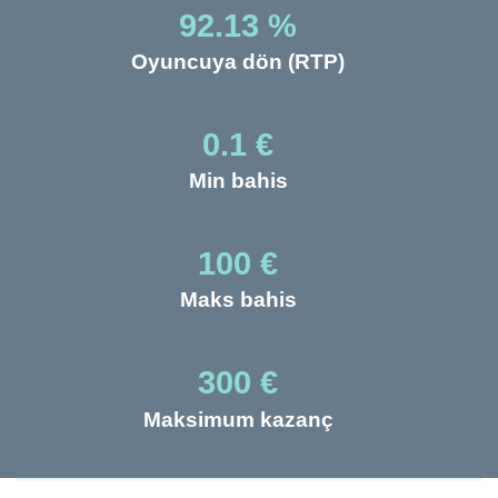
92.13 %
Oyuncuya dön (RTP)
0.1 €
Min bahis
100 €
Maks bahis
300 €
Maksimum kazanç