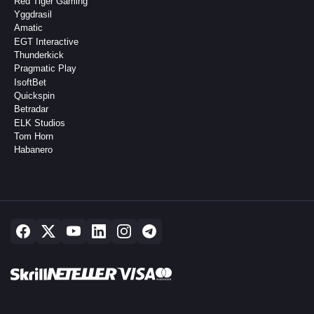
Red Tiger Gaming
Yggdrasil
Amatic
EGT Interactive
Thunderkick
Pragmatic Play
IsoftBet
Quickspin
Betradar
ELK Studios
Tom Horn
Habanero