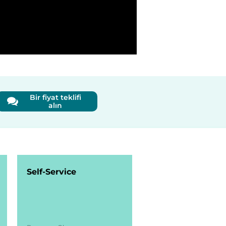
Bir fiyat teklifi
alın
Self-Service