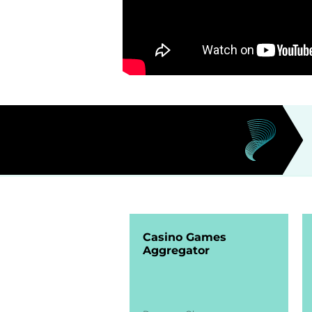
Casino Games
Aggregator