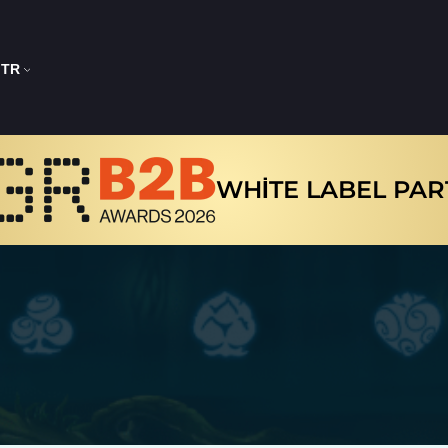
TR
WHITE LABEL PA