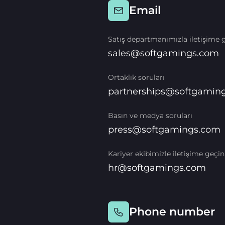
Email
Satış departmanımızla iletişime 
sales@softgamings.com
Ortaklık soruları
partnerships@softgamin
Basın ve medya soruları
press@softgamings.com
Kariyer ekibimizle iletişime geçin
hr@softgamings.com
Phone number