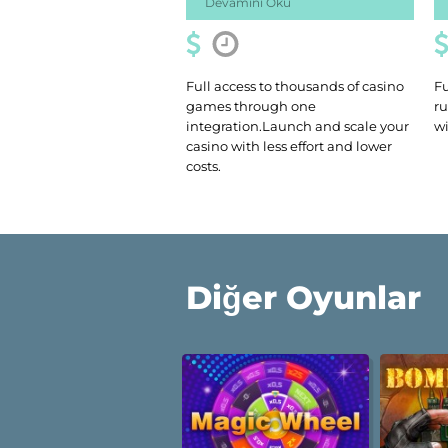
Devamını Oku
Full access to thousands of casino
Fu
games through one
ru
integration.Launch and scale your
wi
casino with less effort and lower
costs.
Diğer Oyunlar