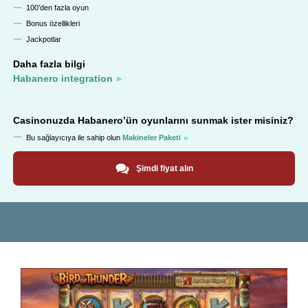
100’den fazla oyun
Bonus özellikleri
Jackpotlar
Daha fazla bilgi
Habanero integration
Casinonuzda
Habanero
’ün oyunlarını sunmak ister misiniz?
Bu sağlayıcıya ile sahip olun
Makineler Paketi
Şimdi fiyat alın