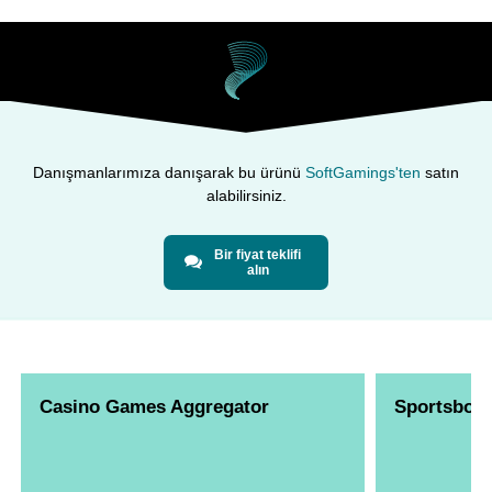
Danışmanlarımıza danışarak bu ürünü
SoftGamings'ten
satın
alabilirsiniz.
Bir fiyat teklifi
alın
Casino Games Aggregator
Sportsbook