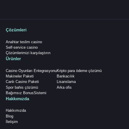
Çözümleri
Anahtar teslim casino
Self-service casino
Çözümlerimizi karşılaştırın
Ürünler
Casino Oyunları Entegrasyonu
Kripto para ödeme çözümü
Makineler Paketi
Bankacılık
Canlı Casino Paketi
Lisanslama
Spor bahis çözümü
Arka ofis
Bağımsız BonusSistemi
Hakkımızda
Hakkımızda
Blog
İletişim