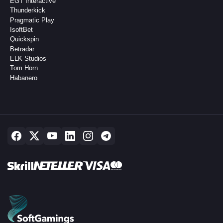
EGT Interactive
Thunderkick
Pragmatic Play
IsoftBet
Quickspin
Betradar
ELK Studios
Tom Horn
Habanero