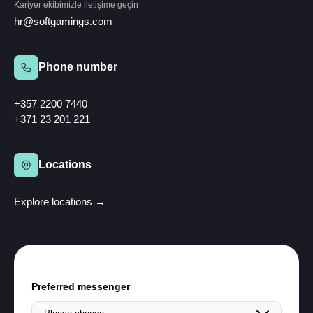
Kariyer ekibimizle iletişime geçin
hr@softgamings.com
Phone number
+357 2200 7440
+371 23 201 221
Locations
Explore locations →
Preferred messenger