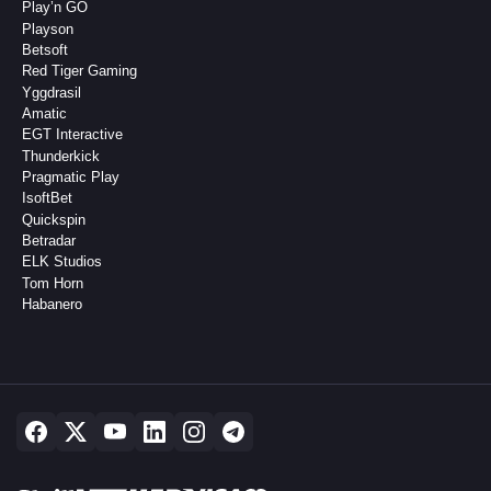
Play’n GO
Playson
Betsoft
Red Tiger Gaming
Yggdrasil
Amatic
EGT Interactive
Thunderkick
Pragmatic Play
IsoftBet
Quickspin
Betradar
ELK Studios
Tom Horn
Habanero