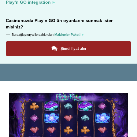
Play’n GO integration
Casinonuzda
Play’n GO
’ün oyunlarını sunmak ister
misiniz?
Bu sağlayıcıya ile sahip olun
Makineler Paketi
Şimdi fiyat alın