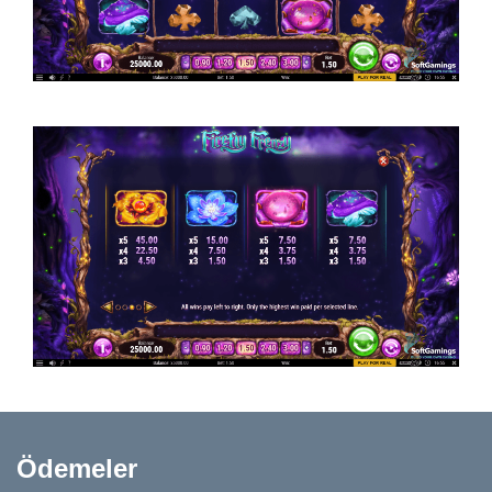
Ödemeler