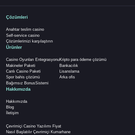
Çözümleri
Anahtar teslim casino
Self-service casino
Çözümlerimizi karşılaştırın
Ürünler
Casino Oyunları Entegrasyonu
Kripto para ödeme çözümü
Makineler Paketi
Bankacılık
Canlı Casino Paketi
Lisanslama
Spor bahis çözümü
Arka ofis
Bağımsız BonusSistemi
Hakkımızda
Hakkımızda
Blog
İletişim
Çevrimiçi Casino Yazılımı Fiyat
Nasıl Başlatılır Çevrimiçi Kumarhane