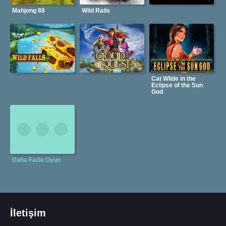
Mahjong 88
Wild Rails
Cat Wilde in the
Eclipse of the Sun
God
Daha Fazla Oyun
İletişim