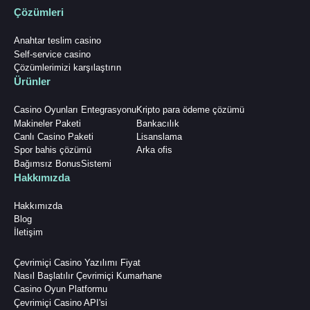
Çözümleri
Anahtar teslim casino
Self-service casino
Çözümlerimizi karşılaştırın
Ürünler
Casino Oyunları Entegrasyonu
Kripto para ödeme çözümü
Makineler Paketi
Bankacılık
Canlı Casino Paketi
Lisanslama
Spor bahis çözümü
Arka ofis
Bağımsız BonusSistemi
Hakkımızda
Hakkımızda
Blog
İletişim
Çevrimiçi Casino Yazılımı Fiyat
Nasıl Başlatılır Çevrimiçi Kumarhane
Casino Oyun Platformu
Çevrimiçi Casino API'si