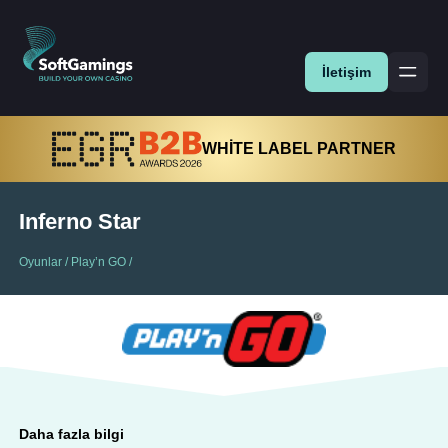
İletişim
WHITE LABEL PARTNER
Inferno Star
Oyunlar
/
Play’n GO
/
Daha fazla bilgi