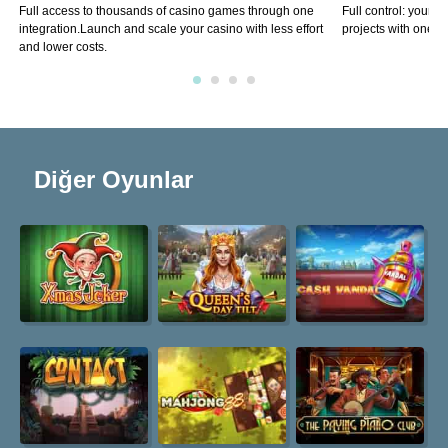
Full access to thousands of casino games through one
Full control: your 
integration.Launch and scale your casino with less effort
projects with one so
and lower costs.
Diğer Oyunlar