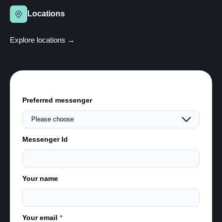
Locations
Explore locations →
Preferred messenger
Messenger Id
Your name
Your email
*