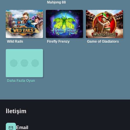
Mahjong 88
Wild Rails
Firefly Frenzy
Game of Gladiators
Daha Fazla Oyun
İletişim
Email