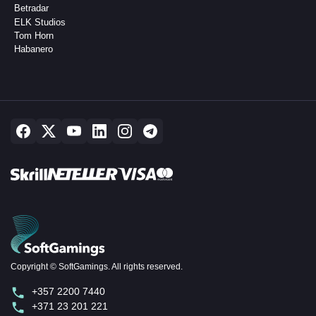
Betradar
ELK Studios
Tom Horn
Habanero
Copyright © SoftGamings. All rights reserved.
+357 2200 7440
+371 23 201 221