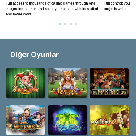
Full access to thousands of casino games through one
Full control: your 
integration.Launch and scale your casino with less effort
projects with one so
and lower costs.
Diğer Oyunlar