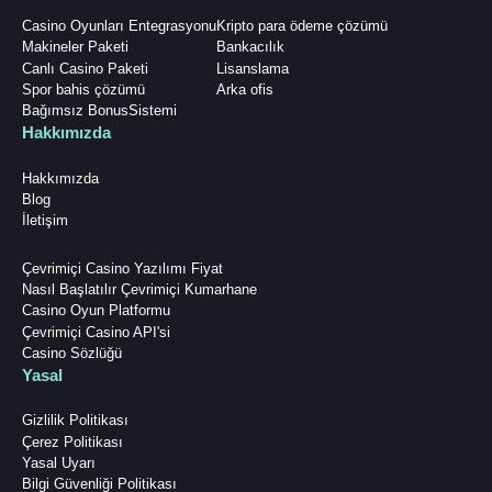
Casino Oyunları Entegrasyonu
Kripto para ödeme çözümü
Makineler Paketi
Bankacılık
Canlı Casino Paketi
Lisanslama
Spor bahis çözümü
Arka ofis
Bağımsız BonusSistemi
Hakkımızda
Hakkımızda
Blog
İletişim
Çevrimiçi Casino Yazılımı Fiyat
Nasıl Başlatılır Çevrimiçi Kumarhane
Casino Oyun Platformu
Çevrimiçi Casino API'si
Casino Sözlüğü
Yasal
Gizlilik Politikası
Çerez Politikası
Yasal Uyarı
Bilgi Güvenliği Politikası