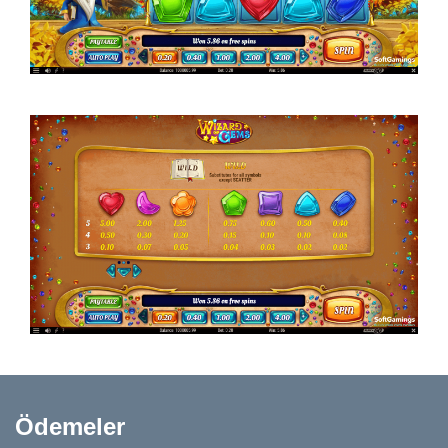
Ödemeler