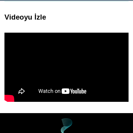
Videoyu İzle