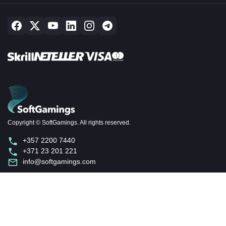
Copyright © SoftGamings. All rights reserved.
+357 2200 7440
+371 23 201 221
info@softgamings.com