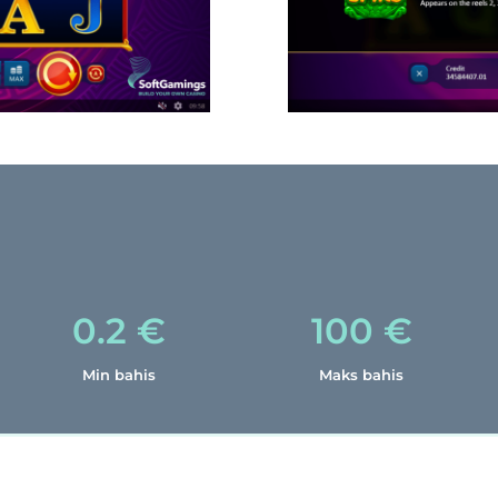
0.2 €
100 €
Min bahis
Maks bahis