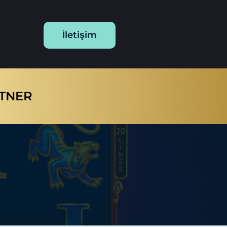
İletişim
RTNER