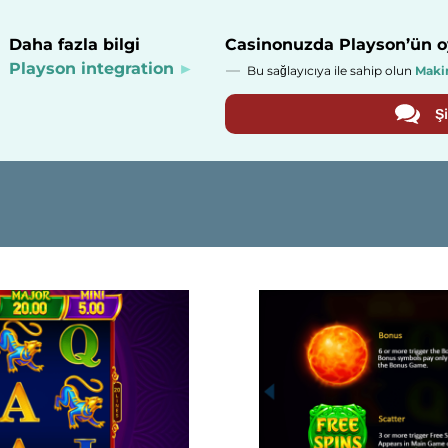
Daha fazla bilgi
Casinonuzda
Playson
’ün 
Playson integration
Bu sağlayıcıya ile sahip olun
Maki
Ş