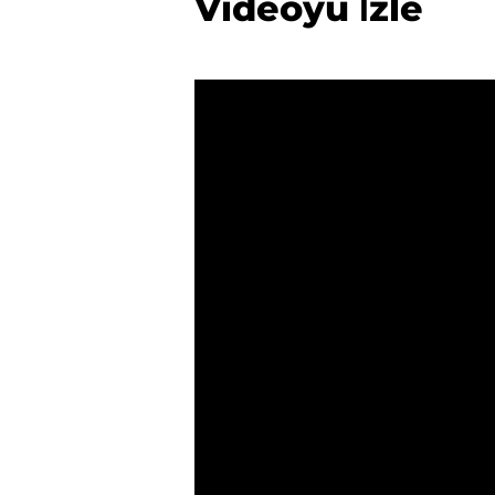
Videoyu İzle