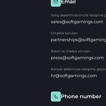
Email
Satış departmanımızla iletişime 
sales@softgamings.com
Ortaklık soruları
partnerships@softgamin
Basın ve medya soruları
press@softgamings.com
Kariyer ekibimizle iletişime geçin
hr@softgamings.com
Phone number