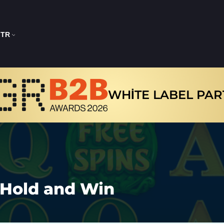
TR
WHITE LABEL PA
 Hold and Win