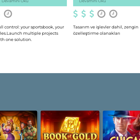
Devamını Oku
Devamını Oku
ll control: your sportsbook, your
Tasarım ve işlevler dahil, zengin
les.Launch multiple projects
özelleştirme olanakları
th one solution.