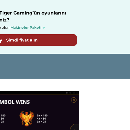
Tiger Gaming
’ün oyunlarını
niz?
p olun
Makineler Paketi
Şimdi fiyat alın