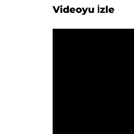
Videoyu İzle