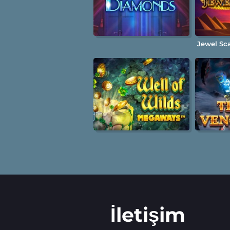
Jewel Sc
İletişim