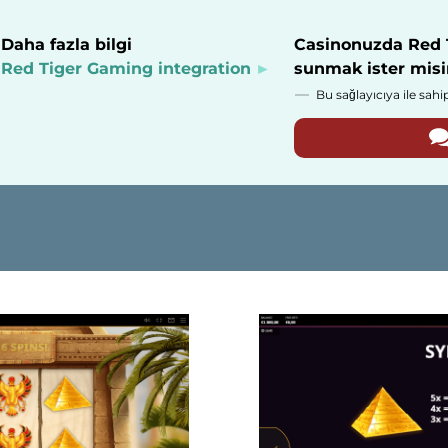
Daha fazla bilgi
Casinonuzda
Red 
Red Tiger Gaming integration
sunmak ister misi
Bu sağlayıcıya ile sahi