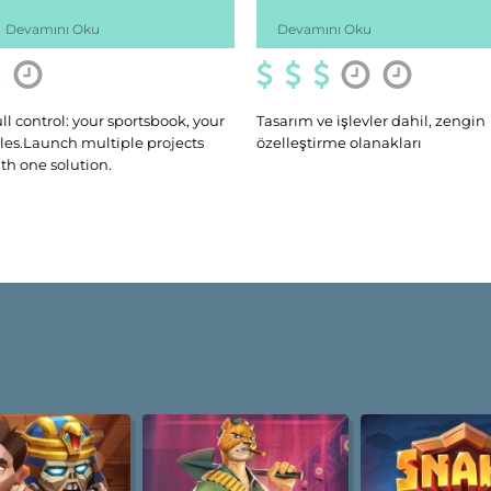
Devamını Oku
Devamını Oku
ll control: your sportsbook, your
Tasarım ve işlevler dahil, zengin
les.Launch multiple projects
özelleştirme olanakları
th one solution.