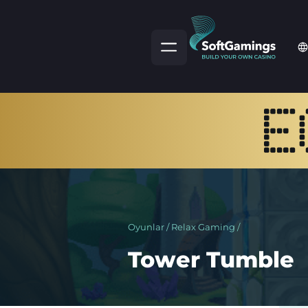
Oyunlar
/
Relax Gaming
/
Tower Tumble