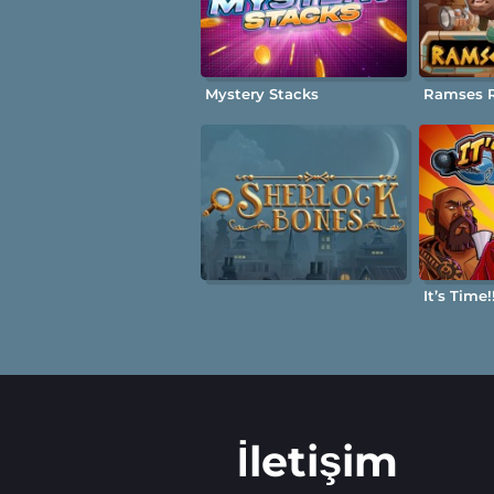
Mystery Stacks
Ramses 
It’s Time!
İletişim