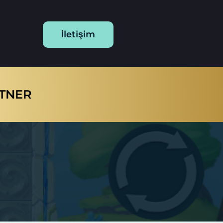
İletişim
RTNER