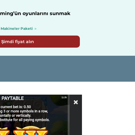
aming
’ün oyunlarını sunmak
Makineler Paketi
Şimdi fiyat alın