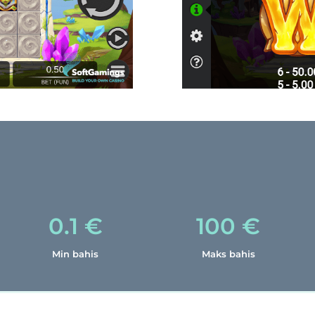
0.1 €
100 €
Min bahis
Maks bahis