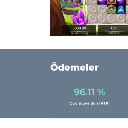
Ödemeler
96.11 %
Oyuncuya dön (RTP)