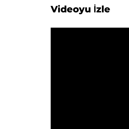
Videoyu İzle