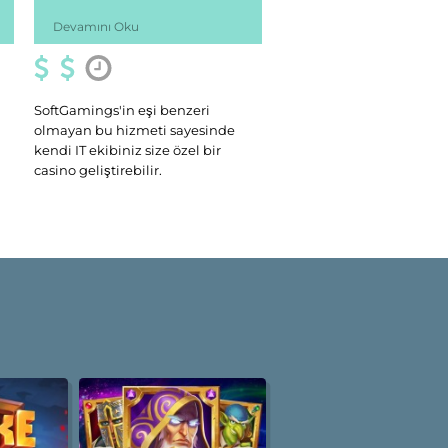
Devamını Oku
SoftGamings'in eşi benzeri
olmayan bu hizmeti sayesinde
kendi IT ekibiniz size özel bir
casino geliştirebilir.