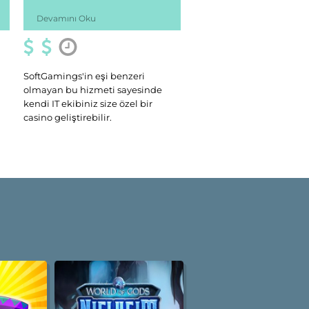
Devamını Oku
SoftGamings'in eşi benzeri
olmayan bu hizmeti sayesinde
kendi IT ekibiniz size özel bir
casino geliştirebilir.