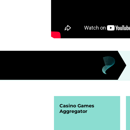
Casino Games
Aggregator