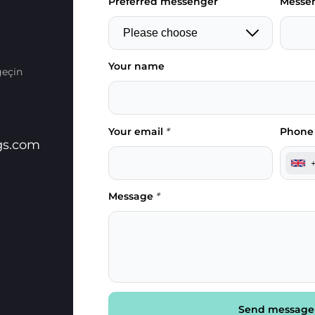
Preferred messenger
Messen
Your name
geçin
Your email
*
Phone
gs.com
Message
*
Send message