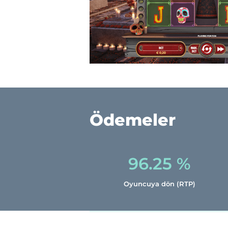
Ödemeler
96.25 %
Oyuncuya dön (RTP)