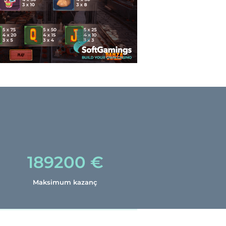
189200 €
Maksimum kazanç