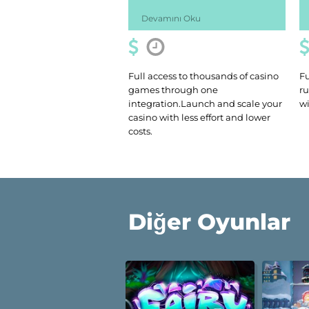
Devamını Oku
Full access to thousands of casino
Fu
games through one
ru
integration.Launch and scale your
wi
casino with less effort and lower
costs.
Diğer Oyunlar