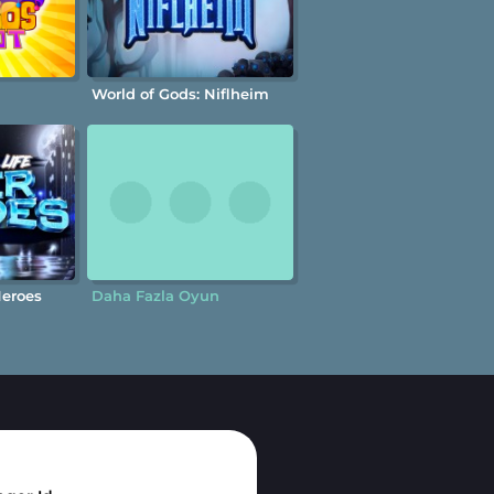
World of Gods: Niflheim
Heroes
Daha Fazla Oyun