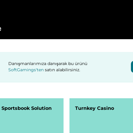
Danışmanlarımıza danışarak bu ürünü
SoftGamings'ten
satın alabilirsiniz.
Sportsbook Solution
Turnkey Casino