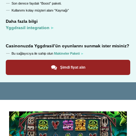
Son derece faydalı “Boost” paketi.
Kullanımı kolay müşteri alanı “Kaynağı”
Daha fazla bilgi
Yggdrasil integration
Casinonuzda
Yggdrasil
’ün oyunlarını sunmak ister misiniz?
Bu sağlayıcıya ile sahip olun
Makineler Paketi
Şimdi fiyat alın