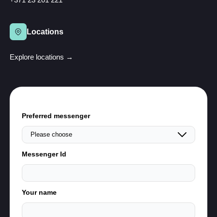
Locations
Explore locations →
Preferred messenger
Messenger Id
Your name