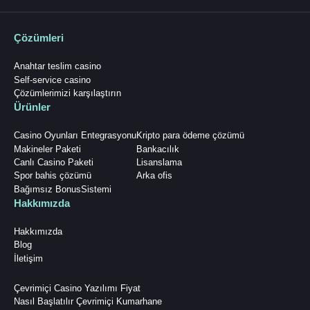
Çözümleri
Anahtar teslim casino
Self-service casino
Çözümlerimizi karşılaştırın
Ürünler
Casino Oyunları Entegrasyonu
Kripto para ödeme çözümü
Makineler Paketi
Bankacılık
Canlı Casino Paketi
Lisanslama
Spor bahis çözümü
Arka ofis
Bağımsız BonusSistemi
Hakkımızda
Hakkımızda
Blog
İletişim
Çevrimiçi Casino Yazılımı Fiyat
Nasıl Başlatılır Çevrimiçi Kumarhane