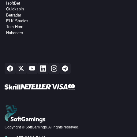
IsoftBet
Quickspin
Betradar
ELK Studios
Tom Horn
Habanero
Copyright © SoftGamings. All rights reserved.