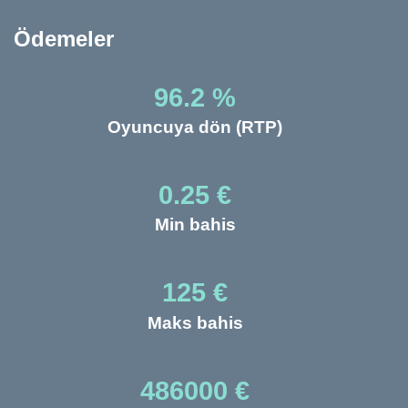
Ödemeler
96.2 %
Oyuncuya dön (RTP)
0.25 €
Min bahis
125 €
Maks bahis
486000 €