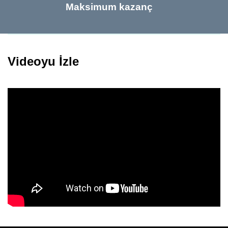
Maksimum kazanç
Videoyu İzle