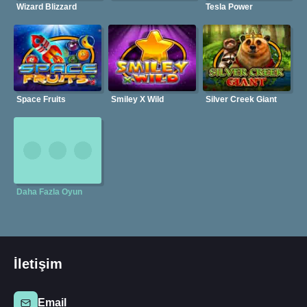
Wizard Blizzard
Tesla Power
Space Fruits
Smiley X Wild
Silver Creek Giant
Daha Fazla Oyun
İletişim
Email