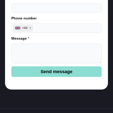
Phone number
+44
Message
*
Send message