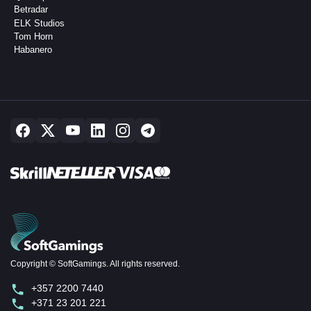
Betradar
ELK Studios
Tom Horn
Habanero
Copyright © SoftGamings. All rights reserved.
+357 2200 7440
+371 23 201 221