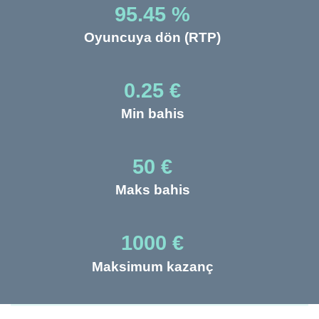
95.45 %
Oyuncuya dön (RTP)
0.25 €
Min bahis
50 €
Maks bahis
1000 €
Maksimum kazanç