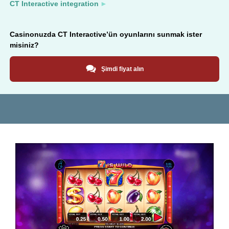
CT Interactive integration
Casinonuzda
CT Interactive
’ün oyunlarını sunmak ister
misiniz?
Şimdi fiyat alın