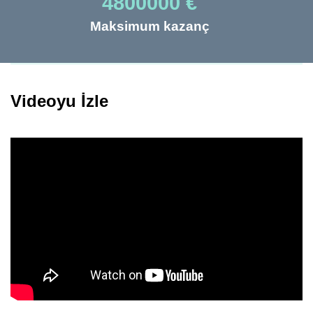
4800000 €
Maksimum kazanç
Videoyu İzle