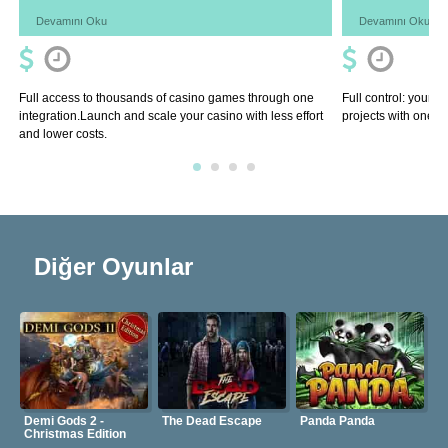
Devamını Oku
Devamını Oku
Full access to thousands of casino games through one
Full control: your 
integration.Launch and scale your casino with less effort
projects with one so
and lower costs.
Diğer Oyunlar
Demi Gods 2 -
The Dead Escape
Panda Panda
Christmas Edition