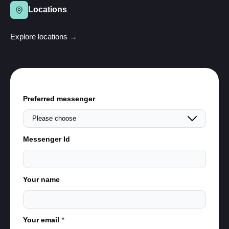
Locations
Explore locations →
Preferred messenger
Messenger Id
Your name
Your email
*