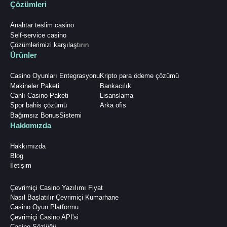
Çözümleri
Anahtar teslim casino
Self-service casino
Çözümlerimizi karşılaştırın
Ürünler
Casino Oyunları Entegrasyonu
Kripto para ödeme çözümü
Makineler Paketi
Bankacılık
Canlı Casino Paketi
Lisanslama
Spor bahis çözümü
Arka ofis
Bağımsız BonusSistemi
Hakkımızda
Hakkımızda
Blog
İletişim
Çevrimiçi Casino Yazılımı Fiyat
Nasıl Başlatılır Çevrimiçi Kumarhane
Casino Oyun Platformu
Çevrimiçi Casino API'si
Casino Sözlüğü