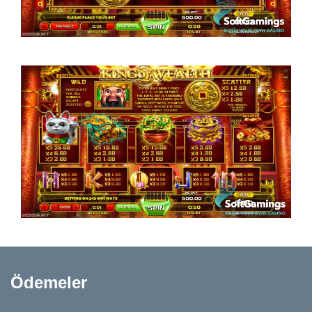
Ödemeler