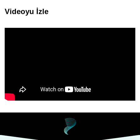
Videoyu İzle