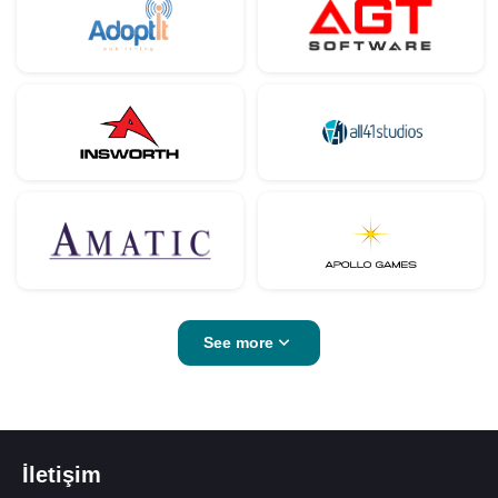
Daha fazla bilgi
Da
Daha fazla bilgi
Da
See more
İletişim