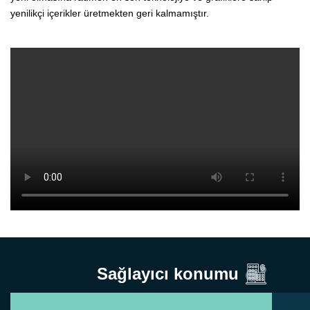
yenilikçi içerikler üretmekten geri kalmamıştır.
Sağlayıcı konumu