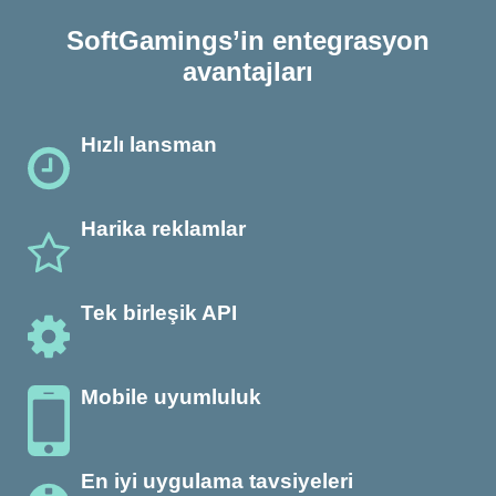
SoftGamings’in entegrasyon
avantajları
Hızlı lansman
Harika reklamlar
Tek birleşik API
Mobile uyumluluk
En iyi uygulama tavsiyeleri