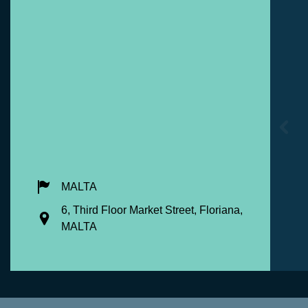
MALTA
6, Third Floor Market Street, Floriana,
MALTA