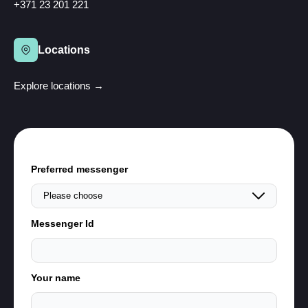
+371 23 201 221
Locations
Explore locations →
Preferred messenger
Messenger Id
Your name