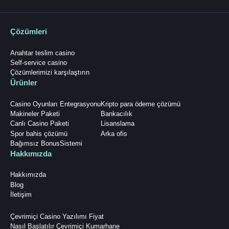
Çözümleri
Anahtar teslim casino
Self-service casino
Çözümlerimizi karşılaştırın
Ürünler
Casino Oyunları Entegrasyonu
Kripto para ödeme çözümü
Makineler Paketi
Bankacılık
Canlı Casino Paketi
Lisanslama
Spor bahis çözümü
Arka ofis
Bağımsız BonusSistemi
Hakkımızda
Hakkımızda
Blog
İletişim
Çevrimiçi Casino Yazılımı Fiyat
Nasıl Başlatılır Çevrimiçi Kumarhane