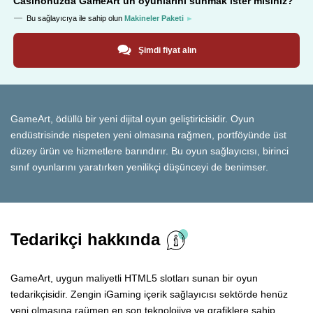
Casinonuzda
GameArt
’ün oyunlarını sunmak ister misiniz?
Bu sağlayıcıya ile sahip olun
Makineler Paketi
Şimdi fiyat alın
GameArt, ödüllü bir yeni dijital oyun geliştiricisidir. Oyun
endüstrisinde nispeten yeni olmasına rağmen, portföyünde üst
düzey ürün ve hizmetlere barındırır. Bu oyun sağlayıcısı, birinci
sınıf oyunlarını yaratırken yenilikçi düşünceyi de benimser.
Tedarikçi hakkında
GameArt, uygun maliyetli HTML5 slotları sunan bir oyun
tedarikçisidir. Zengin iGaming içerik sağlayıcısı sektörde henüz
yeni olmasına raümen en son teknolojiye ve grafiklere sahip