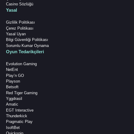
Casino Sözlüğü
Yasal
Gizlilik Politikası
Çerez Politikası
Yasal Uyarı
Bilgi Güvenliği Politikası
Sorumlu Kumar Oynama
Oyun Tedarikçileri
Evolution Gaming
NetEnt
Play’n GO
Playson
Betsoft
Red Tiger Gaming
Yggdrasil
Amatic
EGT Interactive
Thunderkick
Pragmatic Play
IsoftBet
Quickspin