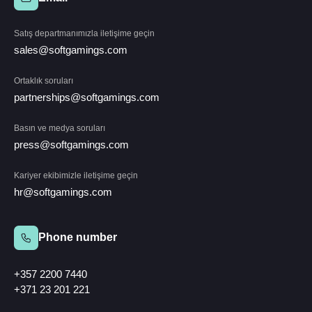
Satış departmanımızla iletişime geçin
sales@softgamings.com
Ortaklık soruları
partnerships@softgamings.com
Basın ve medya soruları
press@softgamings.com
Kariyer ekibimizle iletişime geçin
hr@softgamings.com
Phone number
+357 2200 7440
+371 23 201 221