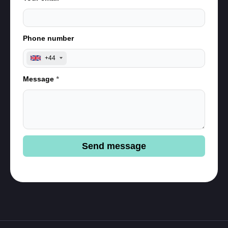
Phone number
+44
Message
*
Send message