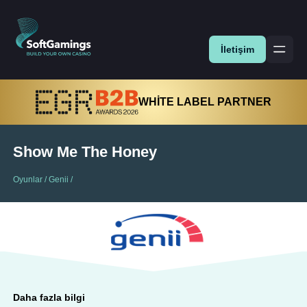
İletişim
WHITE LABEL PARTNER
Show Me The Honey
Oyunlar
/
Genii
/
Daha fazla bilgi