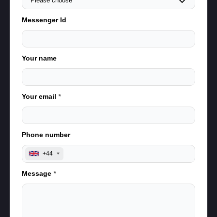
Messenger Id
Your name
Your email
*
Phone number
+44
Message
*