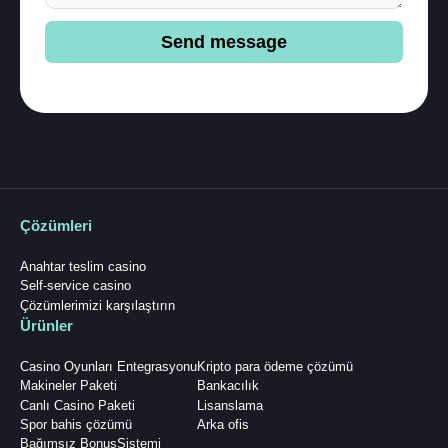
Send message
Çözümleri
Anahtar teslim casino
Self-service casino
Çözümlerimizi karşılaştırın
Ürünler
Casino Oyunları Entegrasyonu
Kripto para ödeme çözümü
Makineler Paketi
Bankacılık
Canlı Casino Paketi
Lisanslama
Spor bahis çözümü
Arka ofis
Bağımsız BonusSistemi