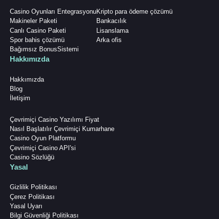
Casino Oyunları Entegrasyonu
Kripto para ödeme çözümü
Makineler Paketi
Bankacılık
Canlı Casino Paketi
Lisanslama
Spor bahis çözümü
Arka ofis
Bağımsız BonusSistemi
Hakkımızda
Hakkımızda
Blog
İletişim
Çevrimiçi Casino Yazılımı Fiyat
Nasıl Başlatılır Çevrimiçi Kumarhane
Casino Oyun Platformu
Çevrimiçi Casino API'si
Casino Sözlüğü
Yasal
Gizlilik Politikası
Çerez Politikası
Yasal Uyarı
Bilgi Güvenliği Politikası