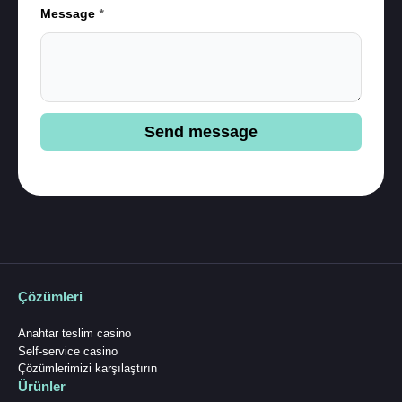
Message
*
Send message
Çözümleri
Anahtar teslim casino
Self-service casino
Çözümlerimizi karşılaştırın
Ürünler