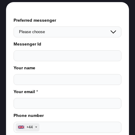
Preferred messenger
Messenger Id
Your name
Your email
*
Phone number
+44