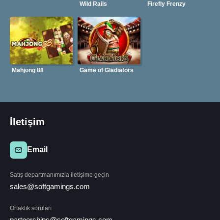
Wild Rails
Firefly Frenzy
Mahjong 88
Game of Gladiators
İletişim
Email
Satış departmanımızla iletişime geçin
sales@softgamings.com
Ortaklık soruları
partnerships@softgamings.com