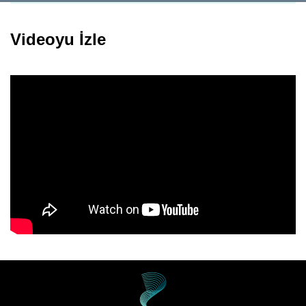
Videoyu İzle