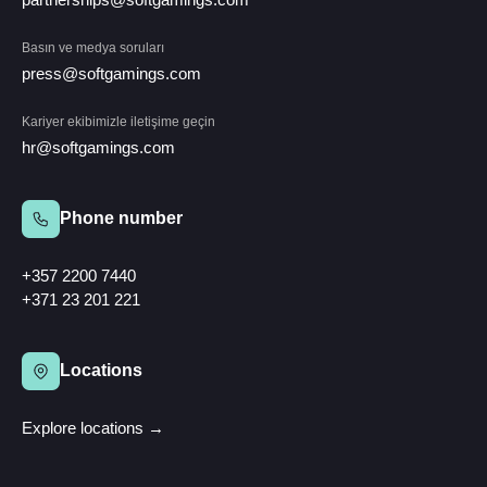
Basın ve medya soruları
press@softgamings.com
Kariyer ekibimizle iletişime geçin
hr@softgamings.com
Phone number
+357 2200 7440
+371 23 201 221
Locations
Explore locations →