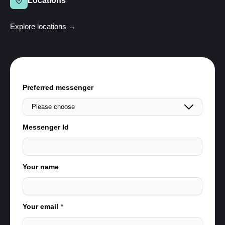
Locations
Explore locations →
Preferred messenger
Messenger Id
Your name
Your email
*