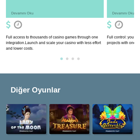
Devamını Oku
Devamını Oku
Full access to thousands of casino games through one
Full control: your 
integration.Launch and scale your casino with less effort
projects with one so
and lower costs.
Diğer Oyunlar