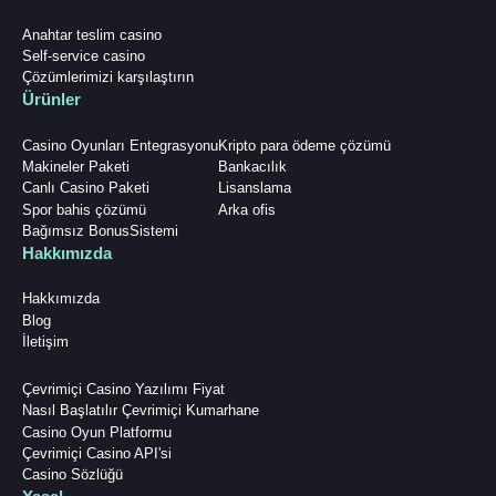
Anahtar teslim casino
Self-service casino
Çözümlerimizi karşılaştırın
Ürünler
Casino Oyunları Entegrasyonu
Kripto para ödeme çözümü
Makineler Paketi
Bankacılık
Canlı Casino Paketi
Lisanslama
Spor bahis çözümü
Arka ofis
Bağımsız BonusSistemi
Hakkımızda
Hakkımızda
Blog
İletişim
Çevrimiçi Casino Yazılımı Fiyat
Nasıl Başlatılır Çevrimiçi Kumarhane
Casino Oyun Platformu
Çevrimiçi Casino API'si
Casino Sözlüğü