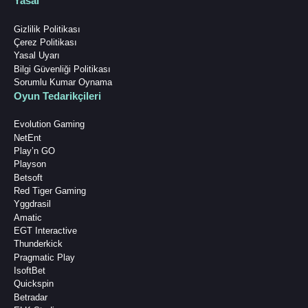
Yasal
Gizlilik Politikası
Çerez Politikası
Yasal Uyarı
Bilgi Güvenliği Politikası
Sorumlu Kumar Oynama
Oyun Tedarikçileri
Evolution Gaming
NetEnt
Play’n GO
Playson
Betsoft
Red Tiger Gaming
Yggdrasil
Amatic
EGT Interactive
Thunderkick
Pragmatic Play
IsoftBet
Quickspin
Betradar