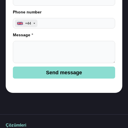
Phone number
+44
Message
*
Send message
Çözümleri