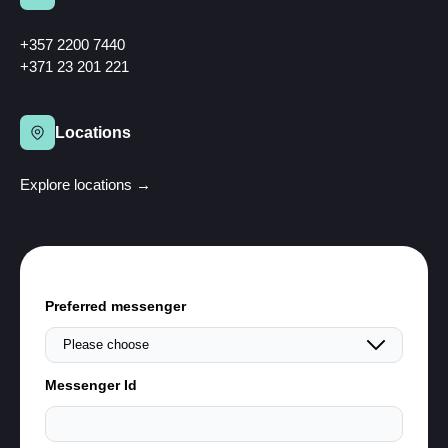
+357 2200 7440
+371 23 201 221
Locations
Explore locations →
Preferred messenger
Messenger Id