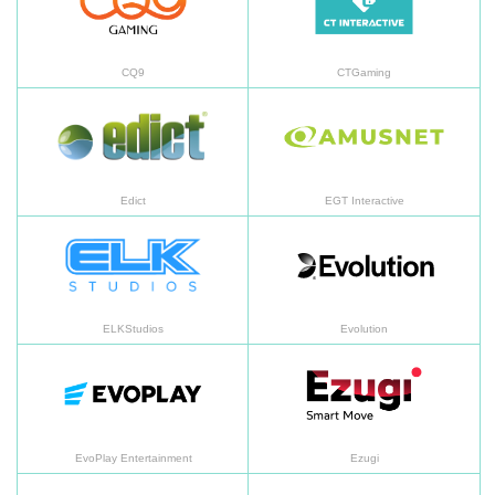
CQ9
CTGaming
Edict
EG
Edict
EGT Interactive
ELKStudios
Ev
ELKStudios
Evolution
EvoPlay Entertainment
Ez
EvoPlay Entertainment
Ezugi
Fugaso
Ga