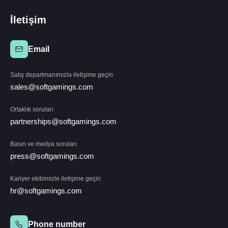
İletişim
Email
Satış departmanımızla iletişime geçin
sales@softgamings.com
Ortaklık soruları
partnerships@softgamings.com
Basın ve medya soruları
press@softgamings.com
Kariyer ekibimizle iletişime geçin
hr@softgamings.com
Phone number