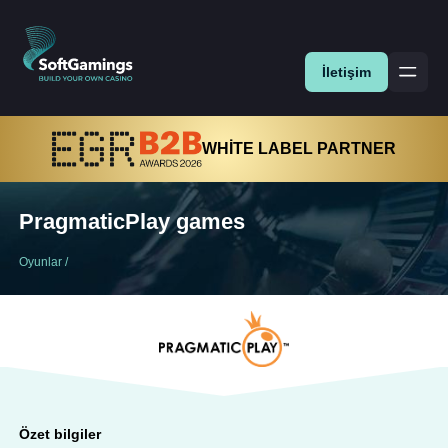
İletişim
WHITE LABEL PARTNER
PragmaticPlay games
Oyunlar
/
Özet bilgiler