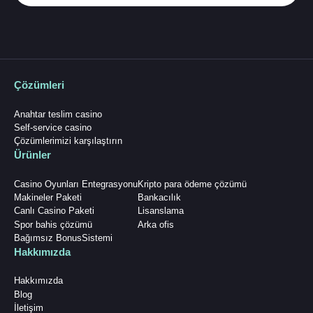
Çözümleri
Anahtar teslim casino
Self-service casino
Çözümlerimizi karşılaştırın
Ürünler
Casino Oyunları Entegrasyonu
Kripto para ödeme çözümü
Makineler Paketi
Bankacılık
Canlı Casino Paketi
Lisanslama
Spor bahis çözümü
Arka ofis
Bağımsız BonusSistemi
Hakkımızda
Hakkımızda
Blog
İletişim