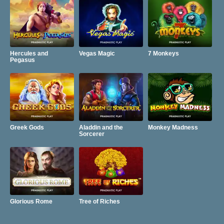
Hercules and
Vegas Magic
7 Monkeys
Pegasus
Greek Gods
Aladdin and the
Monkey Madness
Sorcerer
Glorious Rome
Tree of Riches