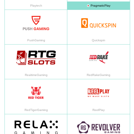
Playtech
PragmaticPlay
PushGaming
Qu
PushGaming
Quickspin
RealtimeGaming
Re
RealtimeGaming
RedRakeGaming
RedTigerGaming
Re
RedTigerGaming
ReelPlay
Relax
Re