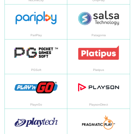
NoLimitCity
OnlyPlay
PariPlay
Pa
PariPlay
Patagonia
PGSoft
Pla
PGSoft
Platipus
PlaynGo
Pl
PlaynGo
PlaysonDirect
Playtech
Pr