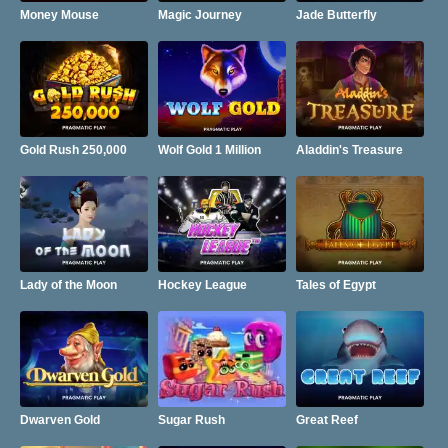
Money Mouse
Magic Journey
Jade Butterfly
Gold Rush 250,000
Wolf Gold 1 Million
Aladdin's Treasure
Lady of the Moon
Hockey League
Tales of Egypt
Dwarven Gold
Sugar Rush
Great Reef