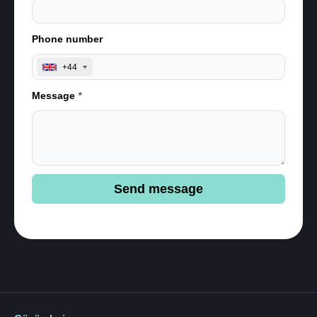
Phone number
+44
Message
*
Send message