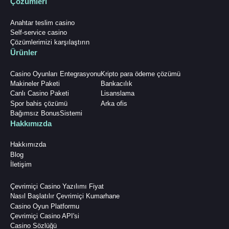
Çözümleri
Anahtar teslim casino
Self-service casino
Çözümlerimizi karşılaştırın
Ürünler
Casino Oyunları Entegrasyonu
Kripto para ödeme çözümü
Makineler Paketi
Bankacılık
Canlı Casino Paketi
Lisanslama
Spor bahis çözümü
Arka ofis
Bağımsız BonusSistemi
Hakkımızda
Hakkımızda
Blog
İletişim
Çevrimiçi Casino Yazılımı Fiyat
Nasıl Başlatılır Çevrimiçi Kumarhane
Casino Oyun Platformu
Çevrimiçi Casino API'si
Casino Sözlüğü