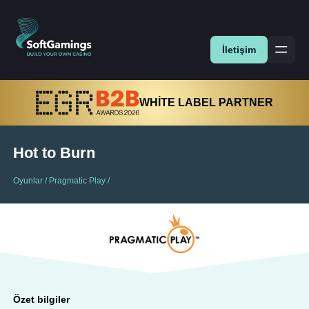
İletişim
WHITE LABEL PARTNER
Hot to Burn
Oyunlar
/
Pragmatic Play
/
Özet bilgiler