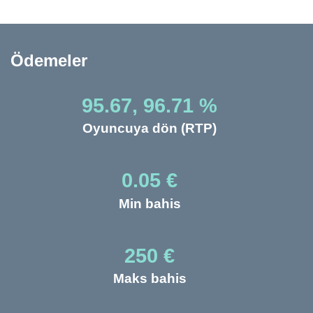
Ödemeler
95.67, 96.71 %
Oyuncuya dön (RTP)
0.05 €
Min bahis
250 €
Maks bahis