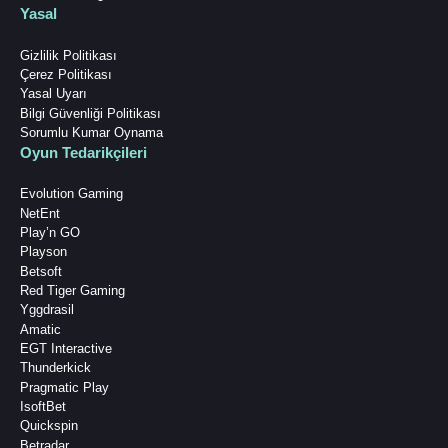
Yasal
Gizlilik Politikası
Çerez Politikası
Yasal Uyarı
Bilgi Güvenliği Politikası
Sorumlu Kumar Oynama
Oyun Tedarikçileri
Evolution Gaming
NetEnt
Play’n GO
Playson
Betsoft
Red Tiger Gaming
Yggdrasil
Amatic
EGT Interactive
Thunderkick
Pragmatic Play
IsoftBet
Quickspin
Betradar