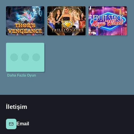
Daha Fazla Oyun
İletişim
Email