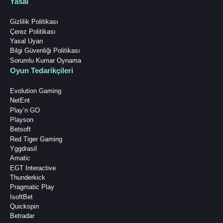
Yasal
Gizlilik Politikası
Çerez Politikası
Yasal Uyarı
Bilgi Güvenliği Politikası
Sorumlu Kumar Oynama
Oyun Tedarikçileri
Evolution Gaming
NetEnt
Play’n GO
Playson
Betsoft
Red Tiger Gaming
Yggdrasil
Amatic
EGT Interactive
Thunderkick
Pragmatic Play
IsoftBet
Quickspin
Betradar