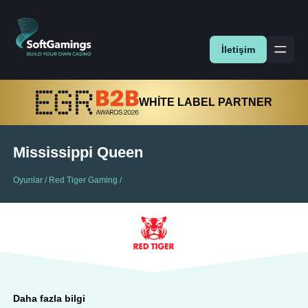
İletişim
WHITE LABEL PARTNER
Mississippi Queen
Oyunlar
/
Red Tiger Gaming
/
Daha fazla bilgi