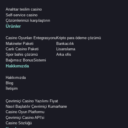
Anahtar teslim casino
Self-service casino
Çözümlerimizi karşılaştırın
Ürünler
Casino Oyunları Entegrasyonu
Kripto para ödeme çözümü
Makineler Paketi
Bankacılık
Canlı Casino Paketi
Lisanslama
Spor bahis çözümü
Arka ofis
Bağımsız BonusSistemi
Hakkımızda
Hakkımızda
Blog
İletişim
Çevrimiçi Casino Yazılımı Fiyat
Nasıl Başlatılır Çevrimiçi Kumarhane
Casino Oyun Platformu
Çevrimiçi Casino API'si
Casino Sözlüğü