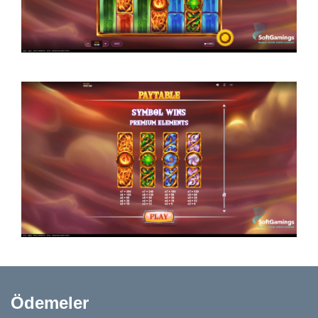
Ödemeler