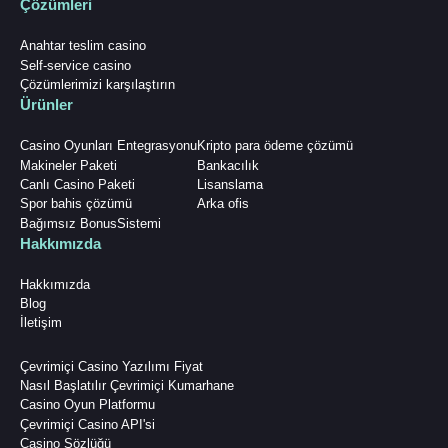
Çözümleri
Anahtar teslim casino
Self-service casino
Çözümlerimizi karşılaştırın
Ürünler
Casino Oyunları Entegrasyonu
Kripto para ödeme çözümü
Makineler Paketi
Bankacılık
Canlı Casino Paketi
Lisanslama
Spor bahis çözümü
Arka ofis
Bağımsız BonusSistemi
Hakkımızda
Hakkımızda
Blog
İletişim
Çevrimiçi Casino Yazılımı Fiyat
Nasıl Başlatılır Çevrimiçi Kumarhane
Casino Oyun Platformu
Çevrimiçi Casino API'si
Casino Sözlüğü