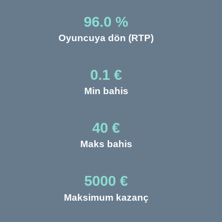
96.0 %
Oyuncuya dön (RTP)
0.1 €
Min bahis
40 €
Maks bahis
5000 €
Maksimum kazanç