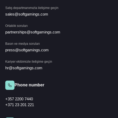
Satış departmanımızla iletişime geçin
sales@softgamings.com
Ortaklık soruları
partnerships@softgamings.com
Basın ve medya soruları
press@softgamings.com
Kariyer ekibimizle iletişime geçin
hr@softgamings.com
Phone number
+357 2200 7440
+371 23 201 221