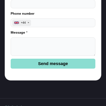
Phone number
+44
Message
*
Send message