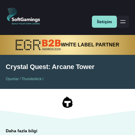
İletişim
WHITE LABEL PARTNER
Crystal Quest: Arcane Tower
Oyunlar
/
Thunderkick
/
Daha fazla bilgi