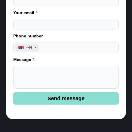
Your email
*
Phone number
+44
Message
*
Send message