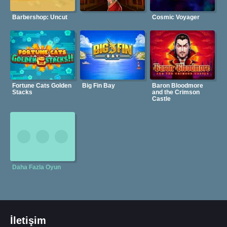
Barbershop: Uncut
Cosmic Voyager
Fortune Cats Golden
Big Fin Bay
Baron Bloodmore
Stacks
and the Crimson
Castle
Daha Fazla Oyun
İletişim