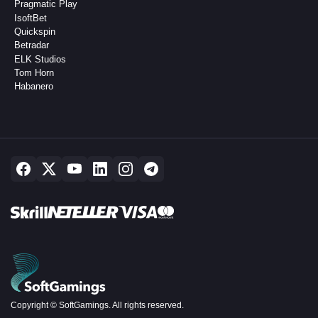
Pragmatic Play
IsoftBet
Quickspin
Betradar
ELK Studios
Tom Horn
Habanero
Copyright © SoftGamings. All rights reserved.