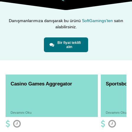
Danışmanlarımıza danışarak bu ürünü
SoftGamings'ten
satın
alabilirsiniz.
Bir fiyat teklifi
alın
Casino Games Aggregator
Sportsbook
Devamını Oku
Devamını Oku