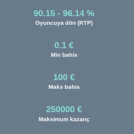
90.15 - 96.14 %
Oyuncuya dön (RTP)
0.1 €
Min bahis
100 €
Maks bahis
250000 €
Maksimum kazanç