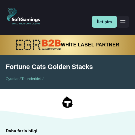
İletişim
WHITE LABEL PARTNER
Fortune Cats Golden Stacks
Oyunlar
/
Thunderkick
/
Daha fazla bilgi