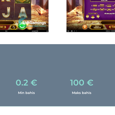
0.2 €
100 €
Min bahis
Maks bahis