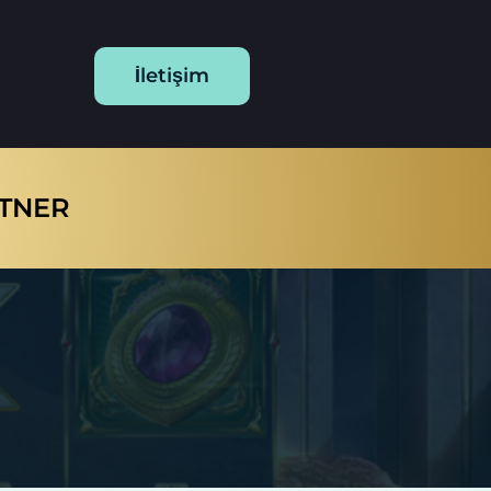
İletişim
RTNER