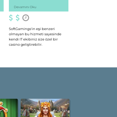
Devamını Oku
SoftGamings'in eşi benzeri
olmayan bu hizmeti sayesinde
kendi IT ekibiniz size özel bir
casino geliştirebilir.