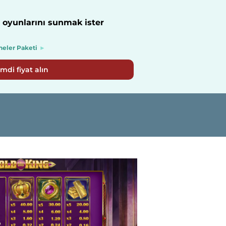
n oyunlarını sunmak ister
neler Paketi
imdi fiyat alın