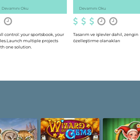
Devamını Oku
Devamını Oku
ll control: your sportsbook, your
Tasarım ve işlevler dahil, zengin
les.Launch multiple projects
özelleştirme olanakları
th one solution.