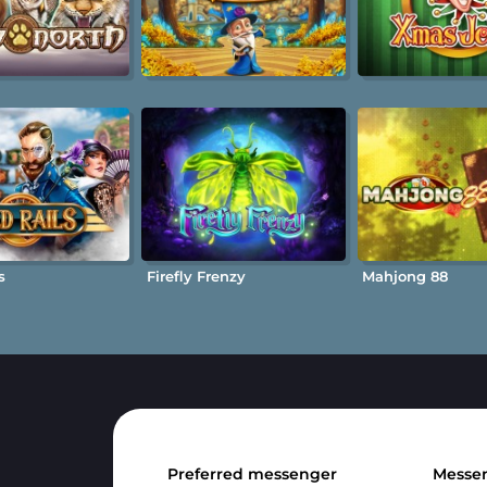
s
Firefly Frenzy
Mahjong 88
Preferred messenger
Messen