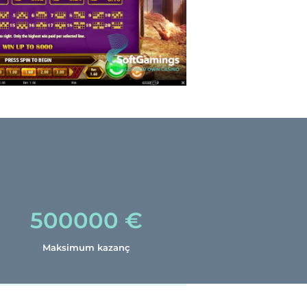
500000 €
Maksimum kazanç