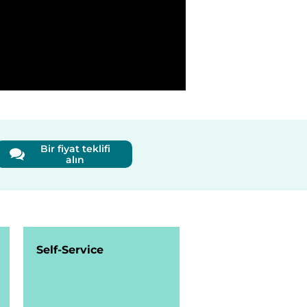
Bir fiyat teklifi
alın
Self-Service