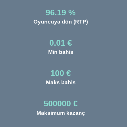
96.19 %
Oyuncuya dön (RTP)
0.01 €
Min bahis
100 €
Maks bahis
500000 €
Maksimum kazanç