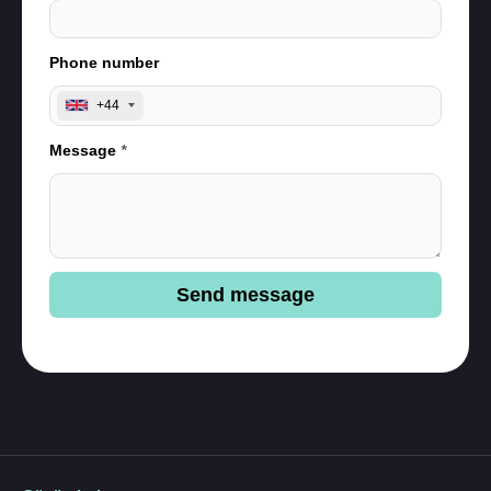
Phone number
+44
Message
*
Send message