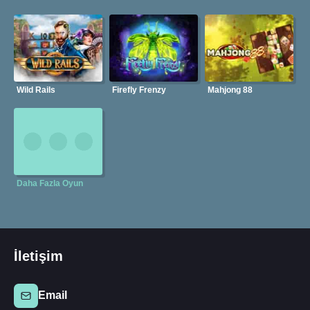
Wild Rails
Firefly Frenzy
Mahjong 88
Daha Fazla Oyun
İletişim
Email