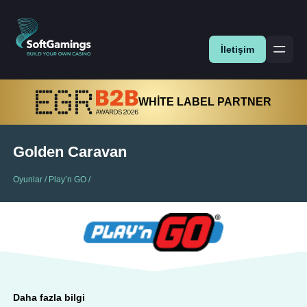
İletişim
WHITE LABEL PARTNER
Golden Caravan
Oyunlar
/
Play’n GO
/
Daha fazla bilgi