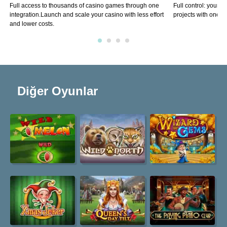
Full access to thousands of casino games through one
Full control: your 
integration.Launch and scale your casino with less effort
projects with one so
and lower costs.
Diğer Oyunlar