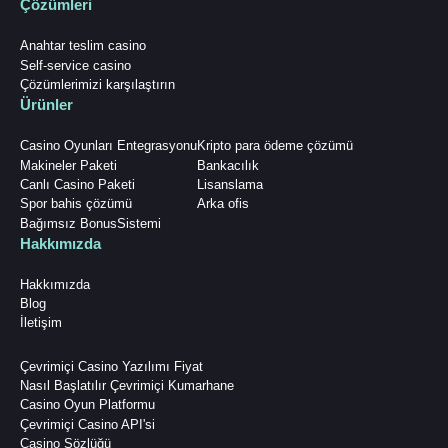
Çözümleri
Anahtar teslim casino
Self-service casino
Çözümlerimizi karşılaştırın
Ürünler
Casino Oyunları Entegrasyonu
Kripto para ödeme çözümü
Makineler Paketi
Bankacılık
Canlı Casino Paketi
Lisanslama
Spor bahis çözümü
Arka ofis
Bağımsız BonusSistemi
Hakkımızda
Hakkımızda
Blog
İletişim
Çevrimiçi Casino Yazılımı Fiyat
Nasıl Başlatılır Çevrimiçi Kumarhane
Casino Oyun Platformu
Çevrimiçi Casino API'si
Casino Sözlüğü