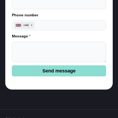
Phone number
+44
Message
*
Send message