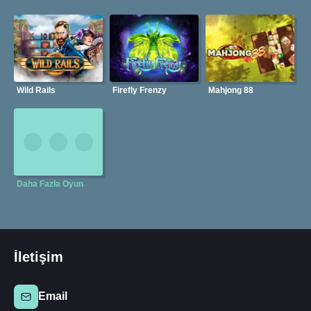
Wild Rails
Firefly Frenzy
Mahjong 88
Daha Fazla Oyun
İletişim
Email