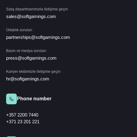
Satış departmanımızla iletişime geçin
sales@softgamings.com
Ortaklık soruları
partnerships@softgamings.com
Basın ve medya soruları
press@softgamings.com
Kariyer ekibimizle iletişime geçin
hr@softgamings.com
Phone number
+357 2200 7440
+371 23 201 221