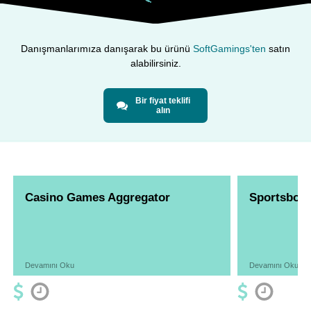
Danışmanlarımıza danışarak bu ürünü
SoftGamings'ten
satın
alabilirsiniz.
Bir fiyat teklifi
alın
Casino Games Aggregator
Sportsbook
Devamını Oku
Devamını Oku