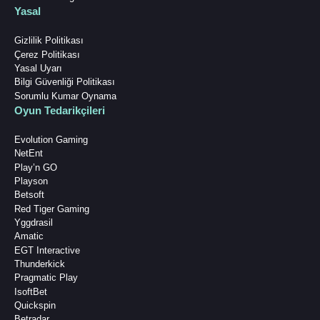
Yasal
Gizlilik Politikası
Çerez Politikası
Yasal Uyarı
Bilgi Güvenliği Politikası
Sorumlu Kumar Oynama
Oyun Tedarikçileri
Evolution Gaming
NetEnt
Play’n GO
Playson
Betsoft
Red Tiger Gaming
Yggdrasil
Amatic
EGT Interactive
Thunderkick
Pragmatic Play
IsoftBet
Quickspin
Betradar