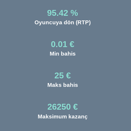
95.42 %
Oyuncuya dön (RTP)
0.01 €
Min bahis
25 €
Maks bahis
26250 €
Maksimum kazanç