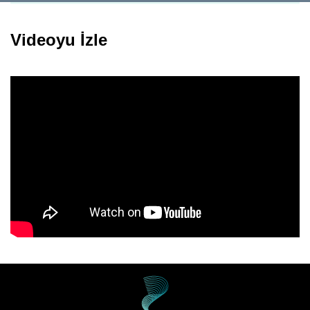
Videoyu İzle