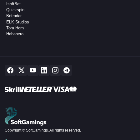
IsoftBet
Quickspin
Betradar
ELK Studios
Tom Horn
Habanero
Copyright © SoftGamings. All rights reserved.