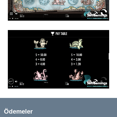
Ödemeler