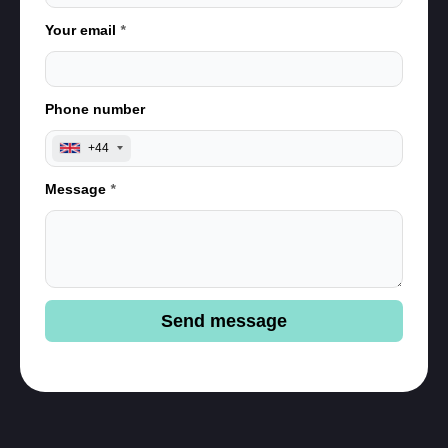
Your email
*
Phone number
+44
Message
*
Send message