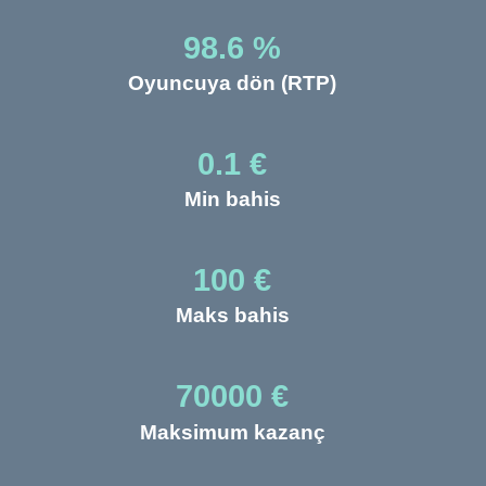
98.6 %
Oyuncuya dön (RTP)
0.1 €
Min bahis
100 €
Maks bahis
70000 €
Maksimum kazanç