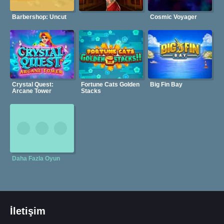
Barbershop: Uncut
Cosmic Voyager
Crystal Quest:
Fortune Cats Golden
Big Fin Bay
Arcane Tower
Stacks
Daha Fazla Oyun
İletişim