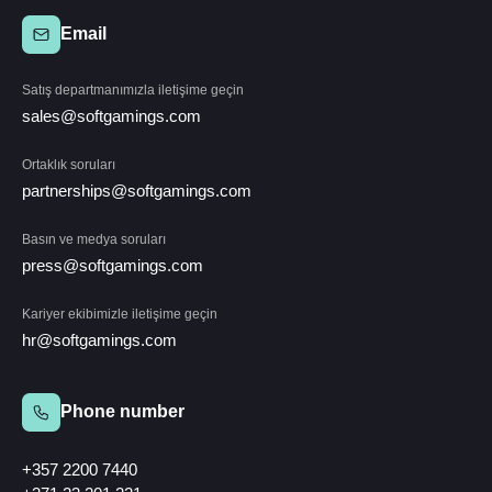
Email
Satış departmanımızla iletişime geçin
sales@softgamings.com
Ortaklık soruları
partnerships@softgamings.com
Basın ve medya soruları
press@softgamings.com
Kariyer ekibimizle iletişime geçin
hr@softgamings.com
Phone number
+357 2200 7440