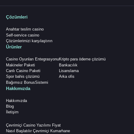
Çözümleri
Anahtar teslim casino
Self-service casino
Çözümlerimizi karşılaştırın
Ürünler
Casino Oyunları Entegrasyonu
Kripto para ödeme çözümü
Makineler Paketi
Bankacılık
Canlı Casino Paketi
Lisanslama
Spor bahis çözümü
Arka ofis
Bağımsız BonusSistemi
Hakkımızda
Hakkımızda
Blog
İletişim
Çevrimiçi Casino Yazılımı Fiyat
Nasıl Başlatılır Çevrimiçi Kumarhane