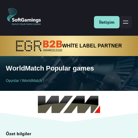
İletişim
WHITE LABEL PARTNER
WorldMatch Popular games
Oyunlar
/
WorldMatch
/
Özet bilgiler