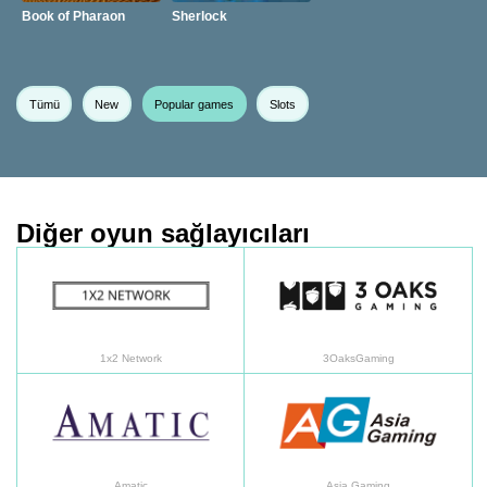
Book of Pharaon
Sherlock
Tümü
New
Popular games
Slots
Diğer oyun sağlayıcıları
1x2 Network
3O
1x2 Network
3OaksGaming
Amatic
As
Amatic
Asia Gaming