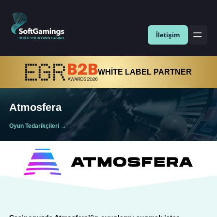
İletişim
WHITE LABEL PARTNER
Atmosfera
Oyun Tedarikçileri
→