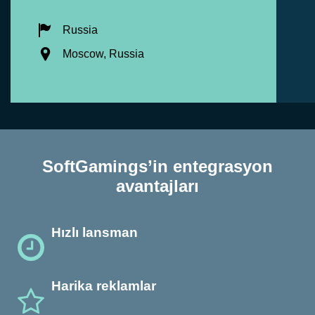
Russia
Moscow, Russia
SoftGamings’in entegrasyon
avantajları
Hızlı lansman
Harika reklamlar