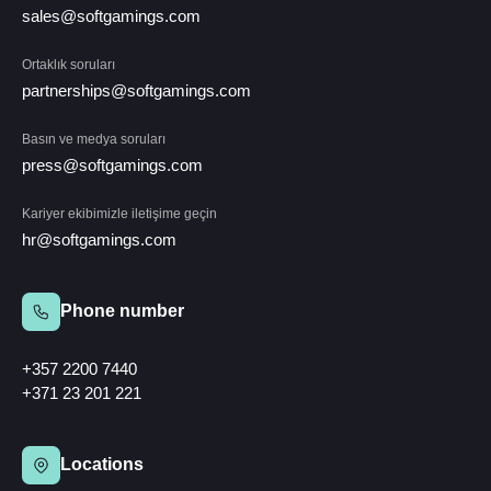
sales@softgamings.com
Ortaklık soruları
partnerships@softgamings.com
Basın ve medya soruları
press@softgamings.com
Kariyer ekibimizle iletişime geçin
hr@softgamings.com
Phone number
+357 2200 7440
+371 23 201 221
Locations