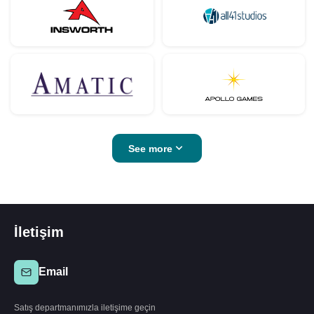
Daha fazla bilgi
Da
See more
İletişim
Email
Satış departmanımızla iletişime geçin