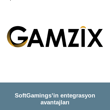
SoftGamings’in entegrasyon
avantajları