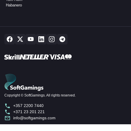
Habanero
Copyright © SoftGamings. All rights reserved.
+357 2200 7440
+371 23 201 221
info@softgamings.com