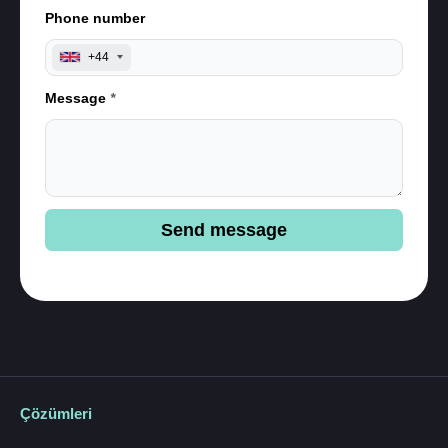
Phone number
+44
Message
*
Send message
Çözümleri