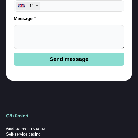
+44
Message
*
Send message
Çözümleri
Anahtar teslim casino
Self-service casino