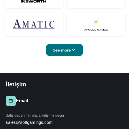
Daha fazla bilgi
Da
See more
İletişim
Email
Satış departmanımızla iletişime geçin
sales@softgamings.com