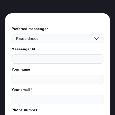
Preferred messenger
Messenger Id
Your name
Your email
*
Phone number