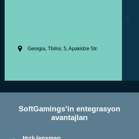
Georgia, Tbilisi, 5, Apakidze Str.
SoftGamings’in entegrasyon
avantajları
Hızlı lansman