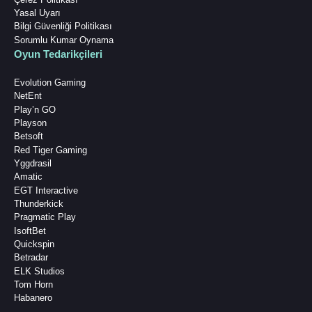
Yasal Uyarı
Bilgi Güvenliği Politikası
Sorumlu Kumar Oynama
Oyun Tedarikçileri
Evolution Gaming
NetEnt
Play’n GO
Playson
Betsoft
Red Tiger Gaming
Yggdrasil
Amatic
EGT Interactive
Thunderkick
Pragmatic Play
IsoftBet
Quickspin
Betradar
ELK Studios
Tom Horn
Habanero