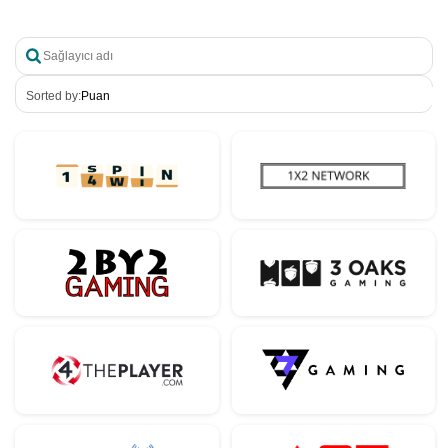
Sorted by:
Puan
Daha fazla bilgi
Da
Daha fazla bilgi
Da
Daha fazla bilgi
Da
Daha fazla bilgi
Da