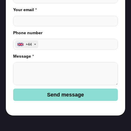
Your email
*
Phone number
+44
Message
*
Send message