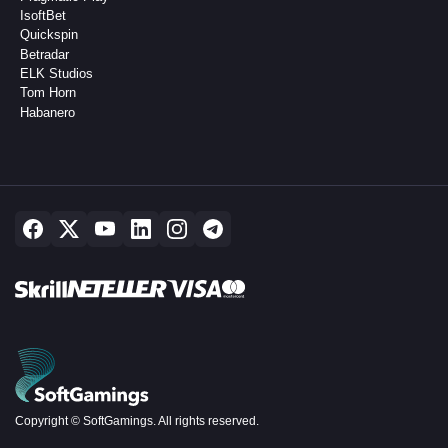
IsoftBet
Quickspin
Betradar
ELK Studios
Tom Horn
Habanero
Copyright © SoftGamings. All rights reserved.