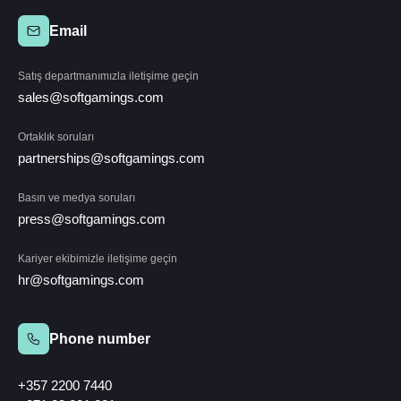
Email
Satış departmanımızla iletişime geçin
sales@softgamings.com
Ortaklık soruları
partnerships@softgamings.com
Basın ve medya soruları
press@softgamings.com
Kariyer ekibimizle iletişime geçin
hr@softgamings.com
Phone number
+357 2200 7440