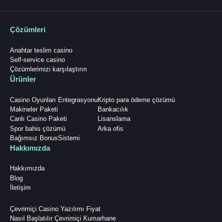
Çözümleri
Anahtar teslim casino
Self-service casino
Çözümlerimizi karşılaştırın
Ürünler
Casino Oyunları Entegrasyonu
Kripto para ödeme çözümü
Makineler Paketi
Bankacılık
Canlı Casino Paketi
Lisanslama
Spor bahis çözümü
Arka ofis
Bağımsız BonusSistemi
Hakkımızda
Hakkımızda
Blog
İletişim
Çevrimiçi Casino Yazılımı Fiyat
Nasıl Başlatılır Çevrimiçi Kumarhane