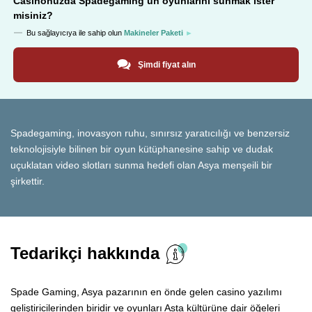
Casinonuzda
Spadegaming
’ün oyunlarını sunmak ister
misiniz?
Bu sağlayıcıya ile sahip olun
Makineler Paketi
Şimdi fiyat alın
Spadegaming, inovasyon ruhu, sınırsız yaratıcılığı ve benzersiz
teknolojisiyle bilinen bir oyun kütüphanesine sahip ve dudak
uçuklatan video slotları sunma hedefi olan Asya menşeili bir
şirkettir.
Tedarikçi hakkında
Spade Gaming, Asya pazarının en önde gelen casino yazılımı
geliştiricilerinden biridir ve oyunları Asta kültürüne dair öğeleri