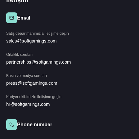
İletişim
Email
Satış departmanımızla iletişime geçin
sales@softgamings.com
Ortaklık soruları
partnerships@softgamings.com
Basın ve medya soruları
press@softgamings.com
Kariyer ekibimizle iletişime geçin
hr@softgamings.com
Phone number