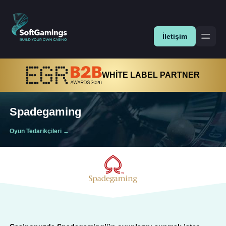
İletişim
WHITE LABEL PARTNER
Spadegaming
Oyun Tedarikçileri
→