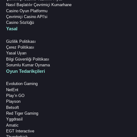
Nasıl Başlatılır Çevrimiçi Kumarhane
Casino Oyun Platformu
Çevrimiçi Casino API'si
Casino Sözlüğü
Yasal
Gizlilik Politikası
Çerez Politikası
Yasal Uyarı
Bilgi Güvenliği Politikası
Sorumlu Kumar Oynama
Oyun Tedarikçileri
Evolution Gaming
NetEnt
Play’n GO
Playson
Betsoft
Red Tiger Gaming
Yggdrasil
Amatic
EGT Interactive
Thunderkick