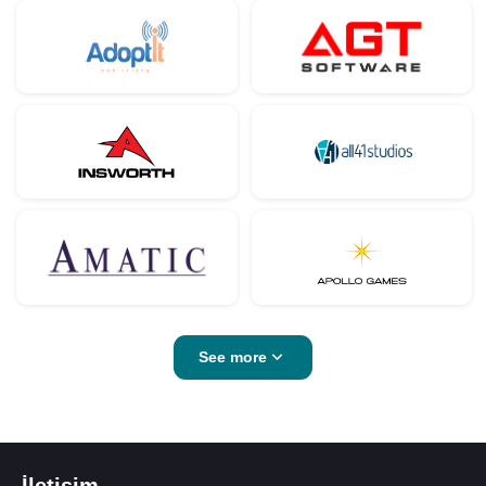
Daha fazla bilgi
Da
Daha fazla bilgi
Da
Daha fazla bilgi
Da
See more