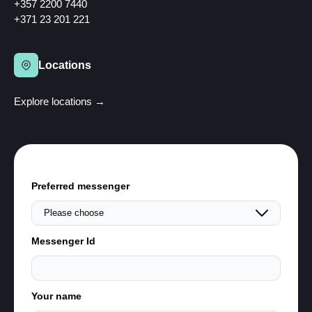
+357 2200 7440
+371 23 201 221
Locations
Explore locations →
Preferred messenger
Messenger Id
Your name