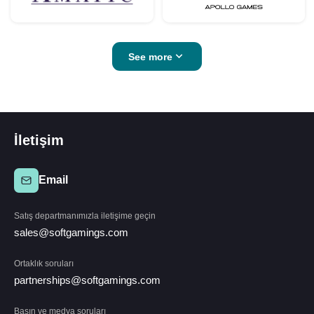
See more
İletişim
Email
Satış departmanımızla iletişime geçin
sales@softgamings.com
Ortaklık soruları
partnerships@softgamings.com
Basın ve medya soruları