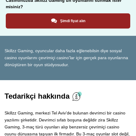
Casinonuzda
Skillzz Gaming
’ün oyunlarını sunmak ister
misiniz?
Şimdi fiyat alın
Skillzz Gaming, oyuncular daha fazla eğlenebilsin diye sosyal
casino oyunlarını çevrimiçi casino'lar için gerçek para oyunlarına
dönüştüren bir oyun stüdyosudur.
Tedarikçi hakkında
Skillzz Gaming, merkezi Tel Aviv'de bulunan devrimci bir casino
yazılımı şirketidir. Devrimci sıfatı boşuna değildir zira Skillzz
Gaming, 3-maç türü oyunları alıp benzersiz çevrimiçi casino
oyunu dünyasına taşıyan ilk firmadır. Bu 3-maç oyunlar slot değil,