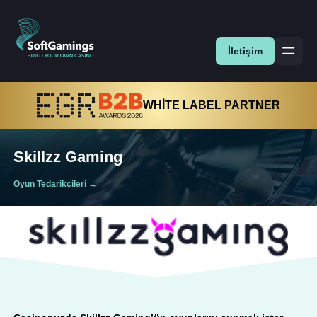
İletişim
WHITE LABEL PARTNER
Skillzz Gaming
Oyun Tedarikçileri
→