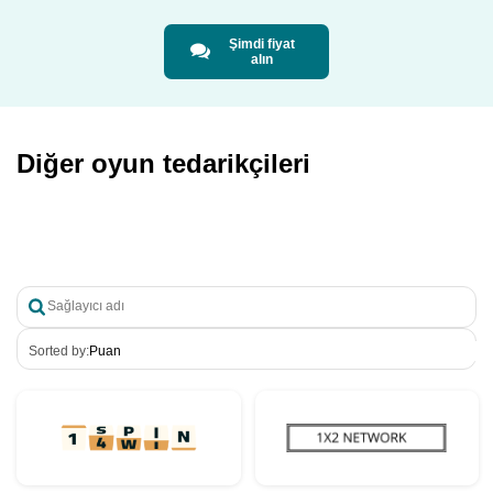
Şimdi fiyat
alın
Diğer oyun tedarikçileri
Sorted by:
Puan
Daha fazla bilgi
Da