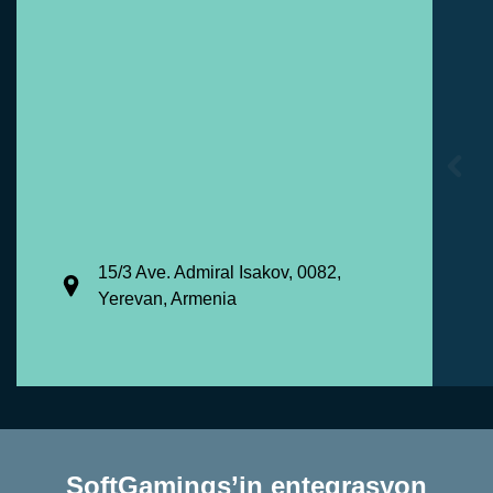
15/3 Ave. Admiral Isakov, 0082,
Yerevan, Armenia
SoftGamings’in entegrasyon