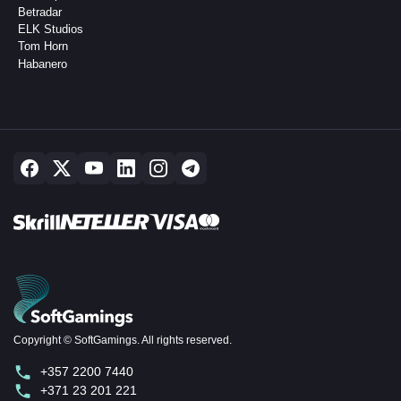
Betradar
ELK Studios
Tom Horn
Habanero
Copyright © SoftGamings. All rights reserved.
+357 2200 7440
+371 23 201 221