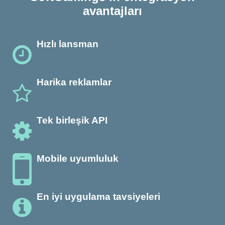
avantajları
Hızlı lansman
Harika reklamlar
Tek birleşik API
Mobile uyumluluk
En iyi uygulama tavsiyeleri