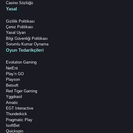
Casino Sözlüğü
Yasal
Gizlilik Politikası
Çerez Politikası
Yasal Uyarı
Bilgi Güvenliği Politikası
Sorumlu Kumar Oynama
Oyun Tedarikçileri
Evolution Gaming
NetEnt
Play’n GO
Playson
Betsoft
Red Tiger Gaming
Yggdrasil
Amatic
EGT Interactive
Thunderkick
Pragmatic Play
IsoftBet
Quickspin