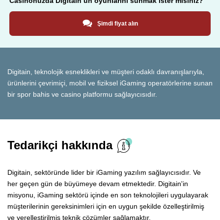
Casinonuzda
Digitain
’ün oyunlarını sunmak ister misiniz?
Şimdi fiyat alın
Digitain, teknolojik esneklikleri ve müşteri odaklı davranışlarıyla,
ürünlerini çevrimiçi, mobil ve fiziksel iGaming operatörlerine sunan
bir spor bahis ve casino platformu sağlayıcısıdır.
Tedarikçi hakkında
Digitain, sektöründe lider bir iGaming yazılım sağlayıcısıdır. Ve
her geçen gün de büyümeye devam etmektedir. Digitain'in
misyonu, iGaming sektörü içinde en son teknolojileri uygulayarak
müşterilerinin gereksinimleri için en uygun şekilde özelleştirilmiş
ve yerelleştirilmiş teknik çözümler sağlamaktır.