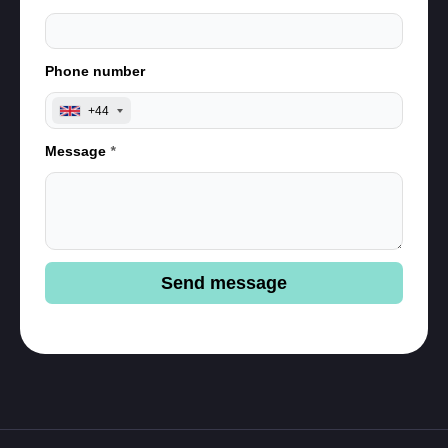
Phone number
+44
Message
*
Send message