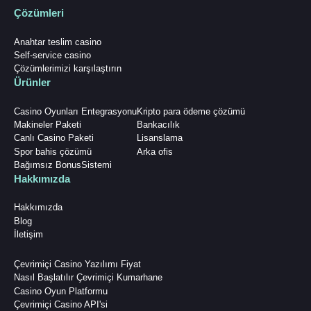
Çözümleri
Anahtar teslim casino
Self-service casino
Çözümlerimizi karşılaştırın
Ürünler
Casino Oyunları Entegrasyonu
Kripto para ödeme çözümü
Makineler Paketi
Bankacılık
Canlı Casino Paketi
Lisanslama
Spor bahis çözümü
Arka ofis
Bağımsız BonusSistemi
Hakkımızda
Hakkımızda
Blog
İletişim
Çevrimiçi Casino Yazılımı Fiyat
Nasıl Başlatılır Çevrimiçi Kumarhane
Casino Oyun Platformu
Çevrimiçi Casino API'si