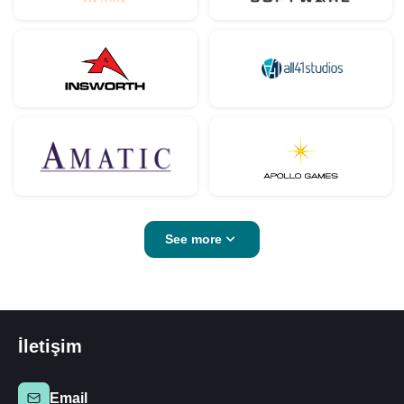
Daha fazla bilgi
Da
Daha fazla bilgi
Da
See more
İletişim
Email