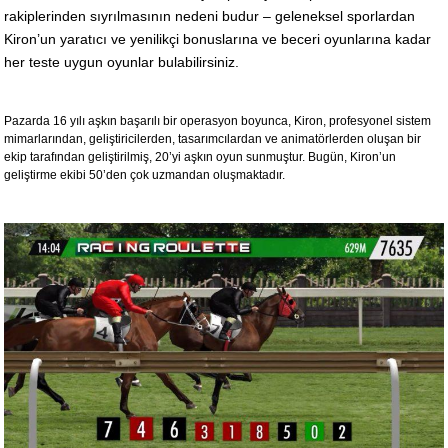
rakiplerinden sıyrılmasının nedeni budur – geleneksel sporlardan
Kiron’un yaratıcı ve yenilikçi bonuslarına ve beceri oyunlarına kadar
her teste uygun oyunlar bulabilirsiniz.
Pazarda 16 yılı aşkın başarılı bir operasyon boyunca, Kiron, profesyonel sistem
mimarlarından, geliştiricilerden, tasarımcılardan ve animatörlerden oluşan bir
ekip tarafından geliştirilmiş, 20’yi aşkın oyun sunmuştur. Bugün, Kiron’un
geliştirme ekibi 50’den çok uzmandan oluşmaktadır.