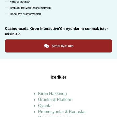
Yaratıcı oyunlar
BetMan, BetMan Online platformu
RaceDay promosyonları
Casinonuzda
Kiron Interactive
’ün oyunlarını sunmak ister
misiniz?
Şimdi fiyat alın
İçerikler
Kiron Hakkında
Ürünler & Platform
Oyunlar
Promosyonlar & Bonuslar