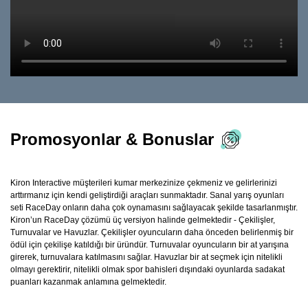
Promosyonlar & Bonuslar
Kiron Interactive müşterileri kumar merkezinize çekmeniz ve gelirlerinizi
arttırmanız için kendi geliştirdiği araçları sunmaktadır. Sanal yarış oyunları
seti RaceDay onların daha çok oynamasını sağlayacak şekilde tasarlanmıştır.
Kiron’un RaceDay çözümü üç versiyon halinde gelmektedir - Çekilişler,
Turnuvalar ve Havuzlar. Çekilişler oyuncuların daha önceden belirlenmiş bir
ödül için çekilişe katıldığı bir üründür. Turnuvalar oyuncuların bir at yarışına
girerek, turnuvalara katılmasını sağlar. Havuzlar bir at seçmek için nitelikli
olmayı gerektirir, nitelikli olmak spor bahisleri dışındaki oyunlarda sadakat
puanları kazanmak anlamına gelmektedir.